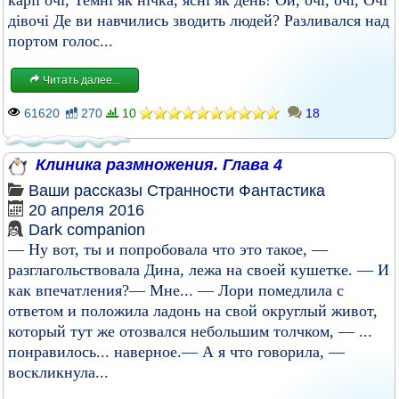
каріі очі, Темні як нічка, ясні як день! Ой, очі, очі, Очі
дівочі Де ви навчились зводить людей? Разливался над
портом голос...
Читать далее...
61620
270
10
18
Клиника размножения. Глава 4
Ваши рассказы
Странности
Фантастика
20 апреля 2016
Dark companion
— Ну вот, ты и попробовала что это такое, —
разглагольствовала Дина, лежа на своей кушетке. — И
как впечатления?— Мне... — Лори помедлила с
ответом и положила ладонь на свой округлый живот,
который тут же отозвался небольшим толчком, — ...
понравилось... наверное.— А я что говорила, —
воскликнула...