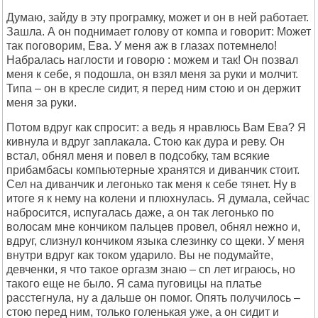
Думаю, зайду в эту програмку, может и он в ней работает.
Зашла. А он поднимает голову от компа и говорит: Может
так поговорим, Ева. У меня аж в глазах потемнело!
Набралась наглости и говорю : можем и так! Он позвал
меня к себе, я подошла, он взял меня за руки и молчит.
Типа – он в кресле сидит, я перед ним стою и он держит
меня за руки.
Потом вдруг как спросит: а ведь я нравлюсь Вам Ева? Я
кивнула и вдруг заплакала. Стою как дура и реву. Он
встал, обнял меня и повел в подсобку, там всякие
прибамбасы компьютерные хранятся и диванчик стоит.
Сел на диванчик и легонько так меня к себе тянет. Ну в
итоге я к нему на колени и плюхнулась. Я думала, сейчас
набросится, испугалась даже, а он так легонько по
волосам мне кончиком пальцев провел, обнял нежно и,
вдруг, слизнул кончиком языка слезинку со щеки. У меня
внутри вдруг как током ударило. Вы не подумайте,
девченки, я что такое оргазм знаю – сn лет играюсь, но
такого еще не было. Я сама пуговицы на платье
расстегнула, ну а дальше он помог. Опять получилось –
стою перед ним, только голенькая уже, а он сидит и