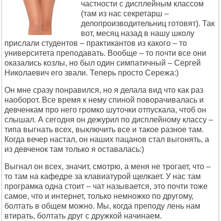
частности с дисплейным классом
(там из нас секретарш –
делопроизводительниц готовят). Так
вот, месяц назад в нашу школу
прислали студентов – практикантов из какого – то
университета преподавать. Вообще – то почти все они
оказались козлы, но был один симпатичный – Сергей
Николаевич его звали. Теперь просто Сережа:)
Он мне сразу понравился, но я делала вид что как раз
наоборот. Все время к нему спиной поворачивалась и
девченкам про него громко шуточки отпускала, чтоб он
слышал. А сегодня он дежурил по дисплейному классу –
типа выгнать всех, выключить все и такое разное там.
Когда вечер настал, он наших пацанов стал выгонять, а
из девченок там только я оставалась:)
Выгнал он всех, значит, смотрю, а меня не трогает, что –
то там на кафедре за клавиатурой щелкает. У нас там
програмка одна стоит – чат называется, это почти тоже
самое, что и интернет, только немножко по другому,
болтать в общем можно. Мы, когда преподу лень нам
втирать, болтать друг с дружкой начинаем.