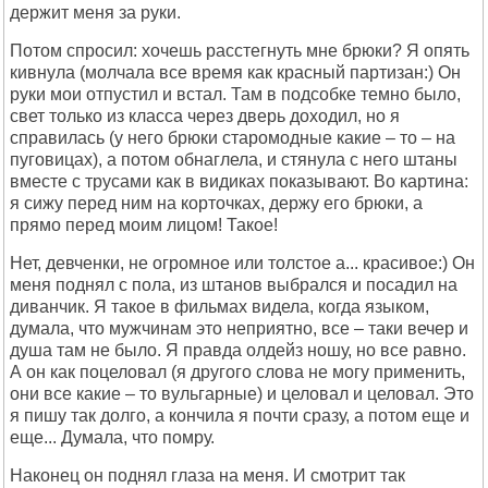
держит меня за руки.
Потом спросил: хочешь расстегнуть мне брюки? Я опять
кивнула (молчала все время как красный партизан:) Он
руки мои отпустил и встал. Там в подсобке темно было,
свет только из класса через дверь доходил, но я
справилась (у него брюки старомодные какие – то – на
пуговицах), а потом обнаглела, и стянула с него штаны
вместе с трусами как в видиках показывают. Во картина:
я сижу перед ним на корточках, держу его брюки, а
прямо перед моим лицом! Такое!
Нет, девченки, не огромное или толстое а... красивое:) Он
меня поднял с пола, из штанов выбрался и посадил на
диванчик. Я такое в фильмах видела, когда языком,
думала, что мужчинам это неприятно, все – таки вечер и
душа там не было. Я правда олдейз ношу, но все равно.
А он как поцеловал (я другого слова не могу применить,
они все какие – то вульгарные) и целовал и целовал. Это
я пишу так долго, а кончила я почти сразу, а потом еще и
еще... Думала, что помру.
Наконец он поднял глаза на меня. И смотрит так