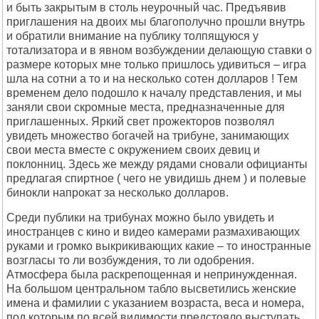
и быть закрытым в столь неурочный час. Предъявив
приглашения на двоих мы благополучно прошли внутрь
и обратили внимание на публику толпящуюся у
тотализатора и в явном возбуждении делающую ставки о
размере которых мне только пришлось удивиться – игра
шла на сотни а то и на несколько сотен долларов ! Тем
временем дело подошло к началу представления, и мы
заняли свои скромные места, предназначенные для
приглашенных. Яркий свет прожекторов позволял
увидеть множество богачей на трибуне, занимающих
свои места вместе с окружением своих девиц и
поклонниц. Здесь же между рядами сновали официанты
предлагая спиртное ( чего не увидишь днем ) и полевые
бинокли напрокат за несколько долларов.
Среди публики на трибунах можно было увидеть и
иностранцев с кино и видео камерами размахивающих
руками и громко выкрикивающих какие – то иностранные
возгласы то ли возбуждения, то ли одобрения.
Атмосфера была раскрепощенная и непринужденная.
На большом центральном табло высветились женские
имена и фамилии с указанием возраста, веса и номера,
под которым по всей видимости предстояло выступать