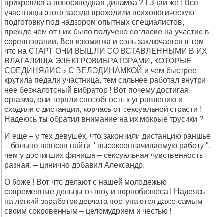
прикреплена велосипедная динамка ? ! Знай же ! Все
участницы этого заезда проходили психологическую
подготовку под надзором опытных специалистов,
прежде чем от них было получено согласие на участие в
соревновании. Вся изюминка и соль заключается в том
что на СТАРТ ОНИ ВЫШЛИ СО ВСТАВЛЕННЫМИ В ИХ
ВЛАГАЛИЩА ЭЛЕКТРОВИБРАТОРАМИ, КОТОРЫЕ
СОЕДИНЯЛИСЬ С ВЕЛОДИНАМКОЙ и чем быстрее
крутила педали участница, тем сильнее работал внутри
нее безжалотсный вибратор ! Вот почему достигая
оргазма, они теряли способность к управлению и
сходили с дистанции, корчась от сексуальной страсти !
Надеюсь ты обратил внимание на их мокрые трусики ?
И еще – у тех девушек, что закончили дистанцию раншье
– больше шансов найти " высокооплачиваемую работу ",
чем у достигших финиша – сексуальная чувственность
разная. – цинично добавил Александр.
О боже ! Вот что делают с нашей молодежью
современные дельцы от шоу и порнобизнеса ! Надеясь
на легкий заработок девчата поступаются даже самым
своим сокровенным – целомудрием и честью !