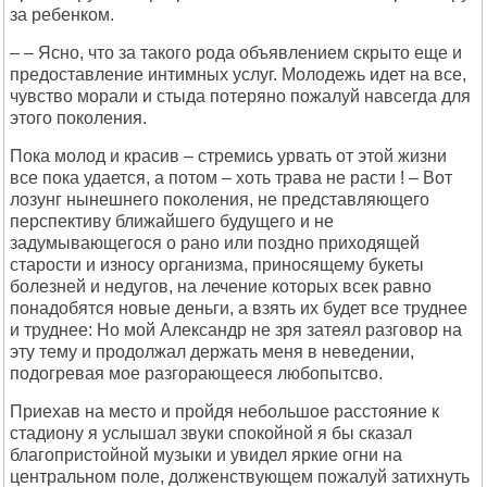
за ребенком.
– – Ясно, что за такого рода объявлением скрыто еще и
предоставление интимных услуг. Молодежь идет на все,
чувство морали и стыда потеряно пожалуй навсегда для
этого поколения.
Пока молод и красив – стремись урвать от этой жизни
все пока удается, а потом – хоть трава не расти ! – Вот
лозунг нынешнего поколения, не представляющего
перспективу ближайшего будущего и не
задумывающегося о рано или поздно приходящей
старости и износу организма, приносящему букеты
болезней и недугов, на лечение которых всек равно
понадобятся новые деньги, а взять их будет все труднее
и труднее: Но мой Александр не зря затеял разговор на
эту тему и продолжал держать меня в неведении,
подогревая мое разгорающееся любопытсво.
Приехав на место и пройдя небольшое расстояние к
стадиону я услышал звуки спокойной я бы сказал
благопристойной музыки и увидел яркие огни на
центральном поле, долженствующем пожалуй затихнуть