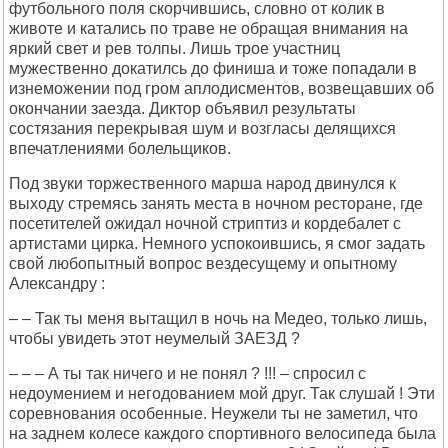
футбольного поля скорчившись, словно от колик в
животе и катались по траве не обращая внимания на
яркий свет и рев толпы. Лишь трое участниц
мужественно докатилсь до финиша и тоже попадали в
изнеможении под гром аплодисментов, возвещавших об
окончании заезда. Диктор объявил результаты
состязания перекрывая шум и возгласы делящихся
впечатлениями болельщиков.
Под звуки торжественного марша народ двинулся к
выходу стремясь занять места в ночном ресторане, где
посетителей ожидал ночной стриптиз и кордебалет с
артистами цирка. Немного успокоившись, я смог задать
свой любопытный вопрос вездесущему и опытному
Александру :
– – Так ты меня вытащил в ночь на Медео, только лишь,
чтобы увидеть этот неумелый ЗАЕЗД ?
– – – А ты так ничего и не понял ? !!! – спросил с
недоумением и негодованием мой друг. Так слушай ! Эти
соревнования особенные. Неужели ты не заметил, что
на заднем колесе каждого спортивного велосипеда была