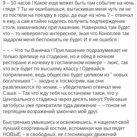
9 – 10 часов ! Какое еще может быть там событие на ночь
глядя ? Ты не ошибаешься, вытаскивая меня чуть ли не
из постели на поездку в горы, да еще на ночь ? – отвечал
я ему, а сам втайне надеясь получить подтверждение
столь заманчивому приглашению. Наверняка там будет
что – то невероятно интересное, зная что Коноплев так
задаром меня беспокоить не будет. И я не ошибся :
– – – Что ты Ванечка ! Приглашение подразумевает не
только зрелище на стадионе, но и обед в ночном
ресторане и ночевку в гостиничном номере – люкс, так
что все будет по высшему классу ! Одевайся
поприличнее, ведь общество будет целиком из " новых
богатеньких " – заодно и посмотрим, как они
развлекаются по ночам. – убедительно отвечал мне
Саша. – Так что жду тебя на остановке такси, что у
Центрального стадиона через десять минут. Рейсовые
автобусы уже прекратили туда движение – – тоном не
терпящим возражений закончил мой друг.
Быстренько умывшись и освежившись, я нацепил свой
лучший спортивный костюм, вспоминая как выглядят
НОВЫЕ – в свободных, не стесняющих движений