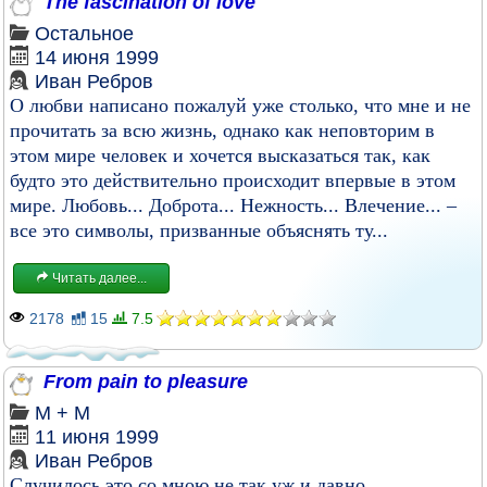
The fascination of love
Остальное
14 июня 1999
Иван Ребров
О любви написано пожалуй уже столько, что мне и не
прочитать за всю жизнь, однако как неповторим в
этом мире человек и хочется высказаться так, как
будто это действительно происходит впервые в этом
мире. Любовь... Доброта... Нежность... Влечение... –
все это символы, призванные объяснять ту...
Читать далее...
2178
15
7.5
From pain to pleasure
М + М
11 июня 1999
Иван Ребров
Случилось это со мною не так уж и давно.