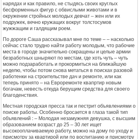
нарядах и как правило, не стыдясь своих круглых
бесформенных фигур с обвислыми животами и в
окружении стройных молодых девчат – жен или их
подружек, вечно кружащих вокруг толстосумов
жужжащим и галдящим роем.
По дороге Саша рассказывал мне по теме – – насколько
сейчас стало трудно найти работу молодым, что рабочие
места в городе значительно сокращены и целые армии
безработных шныряют по местам, где хоть чуть – чуть
можно подзаработать и прокормиться на ближайшую
неделю, чтобы потом снова метаться в поисках разовой
работенки на строительстве дач и ремонте, или как
теперь принято – на Евроремонте квапртир новым
богачам, невесть откуда берущим средства для своего
благоденствия.
Местная городская пресса так и пестрит объявлениями о
поиске работы. Особенно бросается в глаза такой тип
объявлений : – Молодая незамужняя девушка, с высшим
образованием возраст до 25 – 30 лет ищет
высокооплачиваемую работу, можно на дому по уходу и
присмотру за квартирой или по воспитанию и присмотру