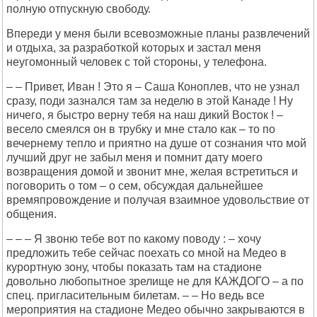
полную отпускную свободу.
Впереди у меня были всевозможные планы развлечений
и отдыха, за разработкой которых и застал меня
неугомонный человек с той стороны, у телефона.
– – Привет, Иван ! Это я – Саша Коноплев, что не узнал
сразу, поди зазнался там за неделю в этой Канаде ! Ну
ничего, я быстро верну тебя на наш дикий Восток ! –
весело смеялся он в трубку и мне стало как – то по
вечернему тепло и приятно на душе от сознания что мой
лучший друг не забыл меня и помнит дату моего
возвращения домой и звонит мне, желая встретиться и
поговорить о том – о сем, обсуждая дальнейшее
времяпровождение и получая взаимное удовольствие от
общения.
– – – Я звоню тебе вот по какому поводу : – хочу
предложить тебе сейчас поехать со мной на Медео в
курортную зону, чтобы показать там на стадионе
довольно любопытное зрелище не для КАЖДОГО – а по
спец. пригласительным билетам. – – Но ведь все
мероприятия на стадионе Медео обычно закрываются в