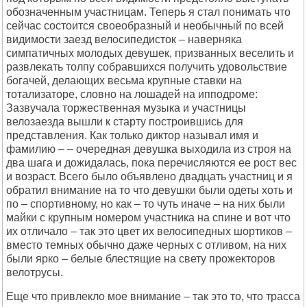
обозначенным участницам. Теперь я стал понимать что
сейчас состоится своеобразный и необычный по всей
видимости заезд велосипедисток – наверняка
симпатичных молодых девушек, призванных веселить и
развлекать толпу собравшихся получить удовольствие
богачей, делающих весьма крупные ставки на
тотализаторе, словно на лошадей на ипподроме:
Зазвучала торжественная музыка и участницы
велозаезда вышли к старту построившись для
представления. Как только диктор называл имя и
фамилию – – очередная девушка выходила из строя на
два шага и дожидалась, пока перечисляются ее рост вес
и возраст. Всего было объявлено двадцать участниц и я
обратил внимание на то что девушки были одеты хоть и
по – спортивному, но как – то чуть иначе – на них были
майки с крупным номером участника на спине и вот что
их отличало – так это цвет их велосипедных шортиков –
вместо темных обычно даже черных с отливом, на них
были ярко – белые блестящие на свету прожекторов
велотрусы.
Еще что привлекло мое внимание – так это то, что трасса