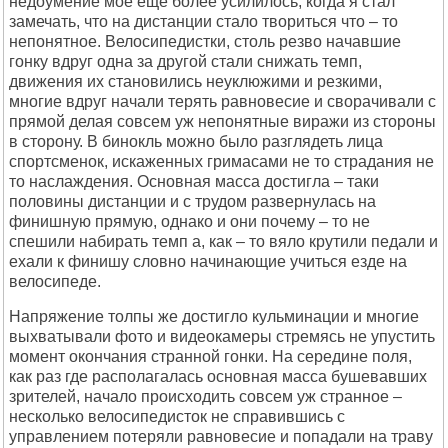
недоумение мое еще более усилилось, когда я стал
замечать, что на дистанции стало твориться что – то
непонятное. Велосипедистки, столь резво начавшие
гонку вдруг одна за другой стали снижать темп,
движения их становились неуклюжими и резкими,
многие вдруг начали терять равновесие и сворачивали с
прямой делая совсем уж непонятные виражи из стороны
в сторону. В бинокль можно было разглядеть лица
спортсменок, искаженных гримасами не то страдания не
то наслаждения. Основная масса достигла – таки
половины дистанции и с трудом развернулась на
финишную прямую, однако и они почему – то не
спешили набирать темп а, как – то вяло крутили педали и
ехали к финишу словно начинающие учиться езде на
велосипеде.
Напряжение толпы же достигло кульминации и многие
выхватывали фото и видеокамеры стремясь не упустить
момент окончания странной гонки. На середине поля,
как раз где располагалась основная масса бушевавших
зрителей, начало происходить совсем уж странное –
несколько велосипедисток не справившись с
управлением потеряли равновесие и попадали на траву