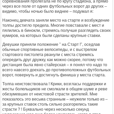
соревнования пролегала не по кругу стадиона, а прямо
через все поле от одних футбольных ворот до других –
видимо, чтобы ночью было виднее – подумал я:
Наконец девчата заняли место на старте и возбуждение
толпы достигло предела. Многие повставали с мест и
пялились в бинокли, стремясь получше разглядеть своих
кумиров, на которых были сделаны крупные ставки.
Девушки приняли положение " на Старт !", оседлав
обычные спортивные велосипеды, и с выстрелом
стартового пистолета рванули с места стремясь
опередить друг дружку, как можно скорее, потому что
дистанция была явно стайерская – я понял что надо то
всего навсего доехать до противоположных футбольных
ворот, повернуть и достигнуть финиша у места старта.
Толпа неистовствовала ! Крики, возгласы поддержки и
жесты болельщиков не смолкали в общем шуме и реве
обезумевших от неистовой страсти зрителей. Мне
показалось это весьма странным – неужели только из –
за крупных ставок столь сильно разгорелись такие
страсти ? ! Буквально через несколько секунд