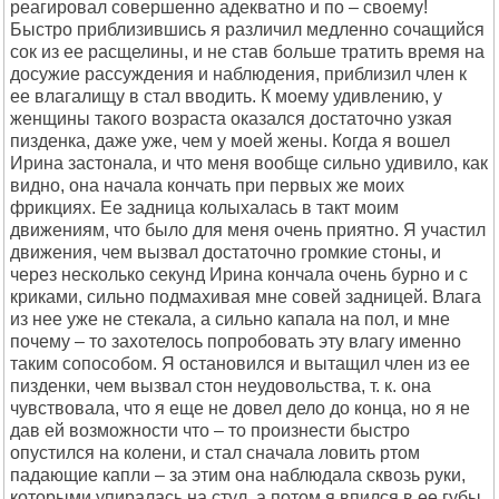
реагировал совершенно адекватно и по – своему!
Быстро приблизившись я различил медленно сочащийся
сок из ее расщелины, и не став больше тратить время на
досужие рассуждения и наблюдения, приблизил член к
ее влагалищу в стал вводить. К моему удивлению, у
женщины такого возраста оказался достаточно узкая
пизденка, даже уже, чем у моей жены. Когда я вошел
Ирина застонала, и что меня вообще сильно удивило, как
видно, она начала кончать при первых же моих
фрикциях. Ее задница колыхалась в такт моим
движениям, что было для меня очень приятно. Я участил
движения, чем вызвал достаточно громкие стоны, и
через несколько секунд Ирина кончала очень бурно и с
криками, сильно подмахивая мне совей задницей. Влага
из нее уже не стекала, а сильно капала на пол, и мне
почему – то захотелось попробовать эту влагу именно
таким сопособом. Я остановился и вытащил член из ее
пизденки, чем вызвал стон неудовольства, т. к. она
чувствовала, что я еще не довел дело до конца, но я не
дав ей возможности что – то произнести быстро
опустился на колени, и стал сначала ловить ртом
падающие капли – за этим она наблюдала сквозь руки,
которыми упиралась на стул, а потом я впился в ее губы,