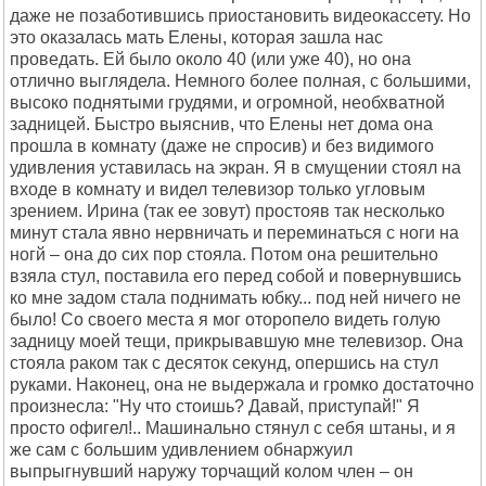
даже не позаботившись приостановить видеокассету. Но
это оказалась мать Елены, которая зашла нас
проведать. Ей было около 40 (или уже 40), но она
отлично выглядела. Немного более полная, с большими,
высоко поднятыми грудями, и огромной, необхватной
задницей. Быстро выяснив, что Елены нет дома она
прошла в комнату (даже не спросив) и без видимого
удивления уставилась на экран. Я в смущении стоял на
входе в комнату и видел телевизор только угловым
зрением. Ирина (так ее зовут) простояв так несколько
минут стала явно нервничать и переминаться с ноги на
ногй – она до сих пор стояла. Потом она решительно
взяла стул, поставила его перед собой и повернувшись
ко мне задом стала поднимать юбку... под ней ничего не
было! Со своего места я мог оторопело видеть голую
задницу моей тещи, прикрывавшую мне телевизор. Она
стояла раком так с десяток секунд, опершись на стул
руками. Наконец, она не выдержала и громко достаточно
произнесла: "Ну что стоишь? Давай, приступай!" Я
просто офигел!.. Машинально стянул с себя штаны, и я
же сам с большим удивлением обнаржуил
выпрыгнувший наружу торчащий колом член – он