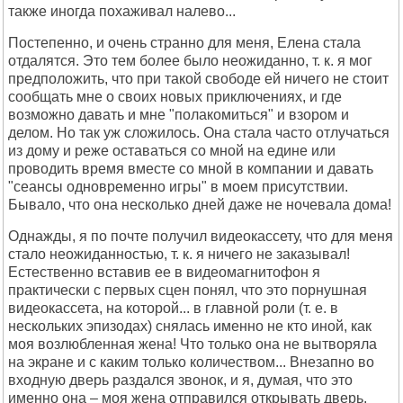
также иногда похаживал налево...
Постепенно, и очень странно для меня, Елена стала
отдалятся. Это тем более было неожиданно, т. к. я мог
предположить, что при такой свободе ей ничего не стоит
сообщать мне о своих новых приключениях, и где
возможно давать и мне "полакомиться" и взором и
делом. Но так уж сложилось. Она стала часто отлучаться
из дому и реже оставаться со мной на едине или
проводить время вместе со мной в компании и давать
"сеансы одновременно игры" в моем присутствии.
Бывало, что она несколько дней даже не ночевала дома!
Однажды, я по почте получил видеокассету, что для меня
стало неожиданностью, т. к. я ничего не заказывал!
Естественно вставив ее в видеомагнитофон я
практически с первых сцен понял, что это порнушная
видеокассета, на которой... в главной роли (т. е. в
нескольких эпизодах) снялась именно не кто иной, как
моя возлюбленная жена! Что только она не вытворяла
на экране и с каким только количеством... Внезапно во
входную дверь раздался звонок, и я, думая, что это
именно она – моя жена отправился открывать дверь,