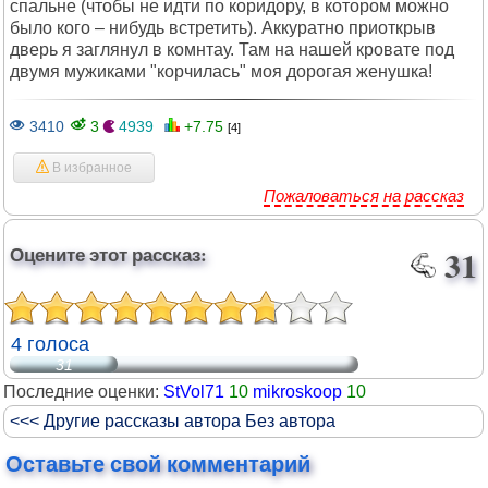
спальне (чтобы не идти по коридору, в котором можно
было кого – нибудь встретить). Аккуратно приоткрыв
дверь я заглянул в комнтау. Там на нашей кровате под
двумя мужиками "корчилась" моя дорогая женушка!
3410
3
4939
+7.75
[4]
В избранное
Пожаловаться на рассказ
Оцените этот рассказ:
31
4 голоса
31
Последние оценки:
StVol71
10
mikroskoop
10
<<< Другие рассказы автора Без автора
Оставьте свой комментарий