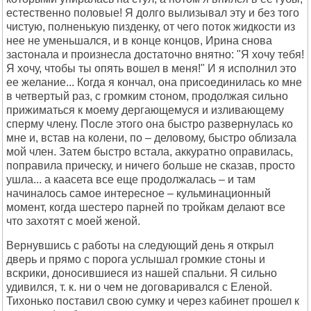
естественно половые! Я долго вылизывал эту и без того
чистую, полненькую пизденку, от чего поток жидкости из
нее не уменьшался, и в конце концов, Ирина снова
застонала и произнесла достаточно внятно: "Я хочу тебя!
Я хочу, чтобы ты опять вошел в меня!" И я исполнил это
ее желание... Когда я кончал, она присоединилась ко мне
в четвертый раз, с громким стоном, продолжая сильно
прижиматься к моему дергающемуся и изливающему
сперму члену. После этого она быстро развернулась ко
мне и, встав на колени, по – деловому, быстро облизала
мой член. Затем быстро встала, аккуратно оправилась,
поправила прическу, и ничего больше не сказав, просто
ушла... а каасета все еще продолжалась – и там
начиналось самое интересное – кульминационный
момент, когда шестеро парней по тройкам делают все
что захотят с моей женой.
Вернувшись с работы на следующий день я открыл
дверь и прямо с порога услышал громкие стоны и
вскрики, доносившиеся из нашей спальни. Я сильно
удивился, т. к. ни о чем не договаривался с Еленой.
Тихонько поставил свою сумку и через кабинет прошел к