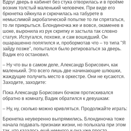
Вдруг дверь в кабинет без стука отворилась и в проёме
возник толстый маленький человечек. При виде его
брюнетка ойкнула и скрючилась на табурете в
немыслимой акробатической попытке то ли спрятаться,
то ли прикрыться. Блондиночка же и вовсе, окаменев в
шоке, выронила из рук скрипку и застыла так словно
статуя. Испугался, похоже, и сам вошедший. Он
ошарашенно попятился и, пробормотав что – то типа "Я
зайду позже", попытался было ретироваться за дверь.
Вадик его остановил.
– Ну что вы в самом деле, Александр Борисович, как
маленький. Это всего лишь две начинающие шлюшки,
жаждущие получить место в оркестре. Они не кусаются.
Заходите, заходите:
Пока Александр Борисович бочком протискивался
обратно в комнату, Вадик обратился к девушкам:
– Ну, ну, сколько можно кривляться. Продолжайте играть:
Брюнетка неуверенно выпрямились. Блондиночка тоже
начала подавать признаки жизни, но полыхала при этом
так, что казалось ещё немного и она уже просто