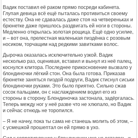
Вадик поставил её раком прямо посреди кабинета.
Глупая девица всё ещё пыталась противиться своему
естеству. Она не сдавалась даже стоя на четвереньках и
брюнетке даже пришлось раздвигать ей ноги в стороны.
Медленно открылась золотая рощица. Ещё одно усилие,
и – вот она, прелестная маленькая пиздёнка с розовым
носиком, торчащим над редкими завитками волос.
Дырочка оказалась исключительно узкой. Вадик
несколько раз, оценивая, вставил и вынул из неё палец,
коснулся клитора. Последнее прикосновение вызвало у
блондиночки лёгкий стон. Она была готова. Приказав
брюнетке заняться пиздой подруги, Вадик стиснул сиськи
блондиночки руками. Это было приятно. Сильно сжав
сосок пальцами, он с наслаждением водил его из
стороны в сторону. Блондиночка застонала, задёргалась.
Теперь между ног у неё разве что не хлюпало, но Вадик
и сейчас отнюдь не торопился.
– Я не начну, пока ты сама не станешь молить об этом, –
с усмешкой прошептал он ей прямо в ухо.