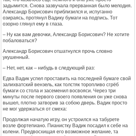
задымится. Снова зазвучала прерванная было мелодия.
Александр Борисович приблизился и, испуганно
озираясь, протянул Вадику бумаги на подпись. Тот
озорно глянул ему в глаза.
– Ну как вам девочки, Александр Борисович? Не хотите
побаловаться?
Александр Борисович отшатнулся прочь словно
укушенный.
– Нет, нет, как – нибудь в следующий раз:
Едва Вадик успел проставить на последней бумаге свой
залихватский вензель, как толстяк торопливо сгрёб
бумаги со стола и засеменил восвояси. Через три
минуты после первого своего появления он уже снова
вышел, плотно затворив за собою дверь. Вадик просто
не мог удержаться от смеха:
Продолжая начатую игру, он устроился на табурете
возле фортепиано. Пианистку Вадик посадил к себе на
колени. Предвосхищая его возможное желание, та