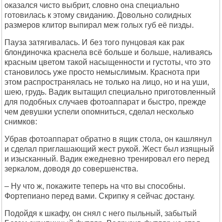
оказался чисто выбрит, словно она специально
готовилась к этому свиданию. Довольно солидных
размеров клитор выпирал меж голых губ её пизды.
Пауза затягивалась. И без того пунцовая как рак
блондиночка краснела всё больше и больше, наливаясь
красным цветом такой насыщенности и густоты, что это
становилось уже просто немыслимым. Краснота при
этом распространялась не только на лицо, но и на уши,
шею, грудь. Вадик вытащил специально приготовленный
для подобных случаев фотоаппарат и быстро, прежде
чем девушки успели опомниться, сделал несколько
снимков:
Убрав фотоаппарат обратно в ящик стола, он кашлянул
и сделал приглашающий жест рукой. Жест был изящный
и изысканный. Вадик ежедневно тренировал его перед
зеркалом, доводя до совершенства.
– Ну что ж, покажите теперь на что вы способны.
Фортепиано перед вами. Скрипку я сейчас достану.
Подойдя к шкафу, он снял с него пыльный, забытый