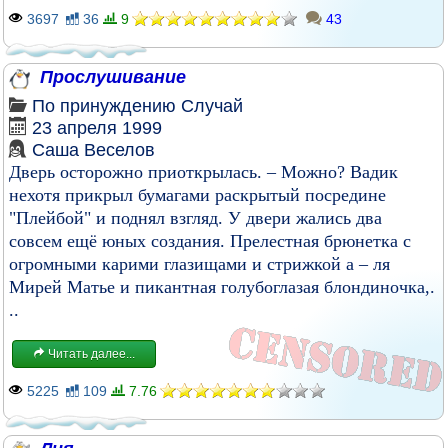
3697
36
9
43
Прослушивание
По принуждению
Случай
23 апреля 1999
Саша Веселов
Дверь осторожно приоткрылась. – Можно? Вадик
нехотя прикрыл бумагами раскрытый посредине
"Плейбой" и поднял взгляд. У двери жались два
совсем ещё юных создания. Прелестная брюнетка с
огромными карими глазищами и стрижкой а – ля
Мирей Матье и пикантная голубоглазая блондиночка,.
..
Читать далее...
5225
109
7.76