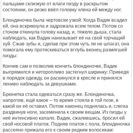
пальцами склизкую от влаги пизду в раскрытом
состоянии, он резко ввёл головку члена ей между ног.
Блондиночка была чертовски узкой. Когда Вадик всадил
ей, она вскрикнула и задрожала всем телом. Потом со
стоном откинула голову назад, и, тяжело дыша, стала
наблюдать, как Вадик нанизывает её на свой торчащий
хуй. Сжав зубы и, сделав при этом чуть ли не шпагат, она
помогала ему протискиваться вглубь вконец размягшей
пизды:
Кончив сам и позволив кончить блондиночке, Вадик
выпрямился и неторопливо застегнул ширинку: Приведя
в порядок одежду, он раскинулся в кресле и принялся
лениво наблюдать за девушками.
Брюнетка стала одеваться сразу же. Блондиночка,
напротив, ещё какое – то время стояла в той позе, в
какой он её оставил. Потом наконец поднялась и, слегка
раздвинув ноги, засеменила к своим вещам. Из пизды у
неё интенсивно капало. Вадик, сжалившись, бросил ей
свой носовой платок. Подняв платок с пола, блондиночка
рассеяно прижала его к своим редким волосикам: