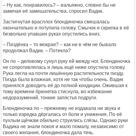
– Ну как, понравилось? – вальяжно, словно бы не
замечая её замешательства, спросил Вадик.
Застигнутая врасплох блондиночка смешалась
окончательно и потупила голову. Смычок и скрипка в её
безвольно упавших руках опустились вниз.
– Пиздёнка – то мокрая? – как ни в чём не бывало
продолжал Вадик. – Потекла?
Он по – деловому сунул руку ей между ног. Блондиночка
не сопротивлялась и лишь ещё ниже опустила голову.
Рука легла на почти лишённую растительности пизду.
Пизда была влажная, хотя не так чтобы очень. Вадик
принялся доводить её до полной кондиции. Ожившая к
тому времени брюнетка стиснула, во избежание
недоразумений, тонкие запястья подруги.
Блондиночка по – прежнему не издавала ни звука и
только изредка дёргалась от боли и унижения. По её
пухлым щёчкам обильно струились слёзы. Однако руки
Вадика не знали покоя и мало помалу, независимо от
своего желания, блондиночка дала течь.