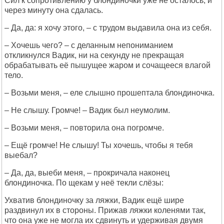
Сил к сопротивлению у блондиночки уже не осталось, и
через минуту она сдалась.
– Да, да: я хочу этого, – с трудом выдавила она из себя.
– Хочешь чего? – с деланным непониманием
откликнулся Вадик, ни на секунду не прекращая
обрабатывать её пышущее жаром и сочащееся влагой
тело.
– Возьми меня, – еле слышно прошептала блондиночка.
– Не слышу. Громче! – Вадик был неумолим.
– Возьми меня, – повторила она погромче.
– Ещё громче! Не слышу! Ты хочешь, чтобы я тебя
выебал?
– Да, да, выеби меня, – прокричала наконец
блондиночка. По щекам у неё текли слёзы:
Ухватив блондиночку за ляжки, Вадик ещё шире
раздвинул их в стороны. Прижав ляжки коленями так,
что она уже не могла их сдвинуть и удерживая двумя