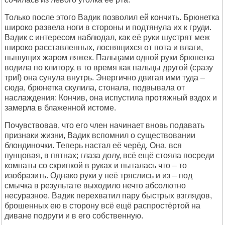
Только после этого Вадик позволил ей кончить. Брюнетка
широко развела ноги в стороны и подтянула их к груди.
Вадик с интересом наблюдал, как её руки шустрят меж
широко расставленных, лоснящихся от пота и влаги,
пышущих жаром ляжек. Пальцами одной руки брюнетка
водила по клитору, в то время как пальцы другой (сразу
три!) она сунула внутрь. Энергично двигая ими туда –
сюда, брюнетка скулила, стонала, подвывала от
наслаждения: Кончив, она испустила протяжный вздох и
замерла в блаженной истоме.
Почувствовав, что его член начинает вновь подавать
признаки жизни, Вадик вспомнил о существовании
блондиночки. Теперь настал её черёд. Она, вся
пунцовая, в пятнах; глаза долу, всё ещё стояла посреди
комнаты со скрипкой в руках и пыталась что – то
изобразить. Однако руки у неё тряслись и из – под
смычка в результате выходило нечто абсолютно
несуразное. Вадик перехватил пару быстрых взглядов,
брошенных ею в сторону всё ещё распростёртой на
диване подруги и в его собственную.