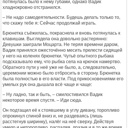
потянулась было к нему губами, однако Вадик
хладнокровно отстранился.
– Не надо самодеятельности. Будешь делать только то,
что скажу тебе я: Сейчас продолжай играть.
Брюнетка съёжилась, покраснела и вновь потянулась к
клавишам. Выглядела она довольно растерянно:
Девушки заиграли Моцарта. Не теряя времени даром,
Вадик принялся ожесточённо месить прелести сидящей
у него на коленях брюнетки. Чутьё опытного рыбака
подсказывало ему, что рыбка села на крючок намертво.
Обратного пути у неё уже не было, а, следовательно,
церемонии можно было отбросить в сторону. Брюнетка
была полностью в его власти. Под прикосновениями его
умелых рук она дышала всё чаще и чаще:
– Ну ладно, так и быть, – смилостивился Вадик
некоторое время спустя. – Иди сюда.
Он подтащил её к стоявшему в углу дивану, торопливо
опрокинул спиной вниз и, не раздеваясь (лишь
расстегнув ширинку), налёг на неё сверху. Действуя
умело и неторопливо, распаляя, дразня и в то же время