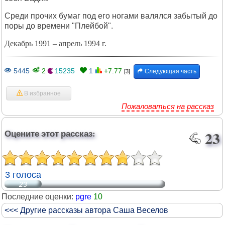
Среди прочих бумаг под его ногами валялся забытый до
поры до времени "Плейбой".
Декабрь 1991 – апрель 1994 г.
5445
2
15235
1
+7.77
Следующая часть
[3]
В избранное
Пожаловаться на рассказ
Оцените этот рассказ:
23
3 голоса
23
Последние оценки:
pgre
10
<<< Другие рассказы автора Саша Веселов