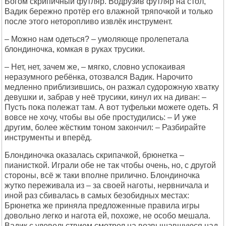
Богом скрипичный футляр. Водрузив футляр на стол,
Вадик бережно протёр его влажной тряпочкой и только
после этого неторопливо извлёк инструмент.
– Можно нам одеться? – умоляюще пролепетала
блондиночка, комкая в руках трусики.
– Нет, нет, зачем же, – мягко, словно успокаивая
неразумного ребёнка, отозвался Вадик. Нарочито
медленно приблизившись, он разжал судорожную хватку
девушки и, забрав у неё трусики, кинул их на диван: –
Пусть пока полежат там. А вот туфельки можете одеть. Я
вовсе не хочу, чтобы вы обе простудились: – И уже
другим, более жёстким тоном закончил: – Разбирайте
инструменты и вперёд.
Блондиночка оказалась скрипачкой, брюнетка –
пианисткой. Играли обе не так чтобы очень, но, с другой
стороны, всё ж таки вполне прилично. Блондиночка
жутко переживала из – за своей наготы, нервничала и
иной раз сбивалась в самых безобидных местах:
Брюнетка же приняла предложенные правила игры
довольно легко и нагота ей, похоже, не особо мешала.
Вадик с удовольствием смотрел на возвышавшуюся над