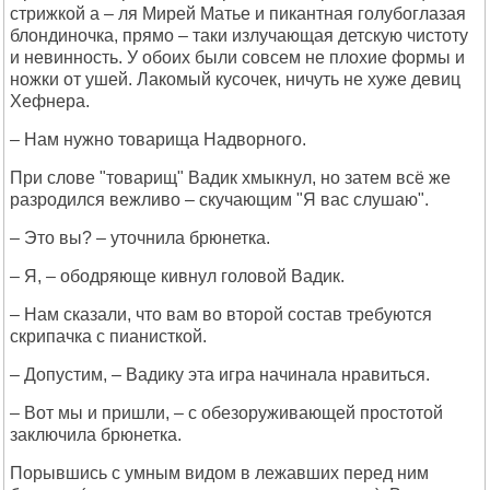
стрижкой а – ля Мирей Матье и пикантная голубоглазая
блондиночка, прямо – таки излучающая детскую чистоту
и невинность. У обоих были совсем не плохие формы и
ножки от ушей. Лакомый кусочек, ничуть не хуже девиц
Хефнера.
– Нам нужно товарища Надворного.
При слове "товарищ" Вадик хмыкнул, но затем всё же
разродился вежливо – скучающим "Я вас слушаю".
– Это вы? – уточнила брюнетка.
– Я, – ободряюще кивнул головой Вадик.
– Нам сказали, что вам во второй состав требуются
скрипачка с пианисткой.
– Допустим, – Вадику эта игра начинала нравиться.
– Вот мы и пришли, – с обезоруживающей простотой
заключила брюнетка.
Порывшись с умным видом в лежавших перед ним