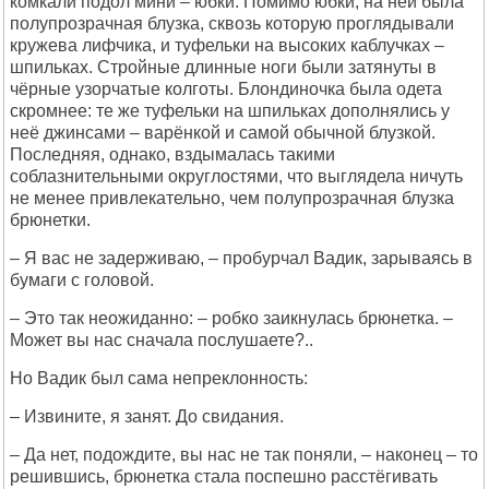
комкали подол мини – юбки. Помимо юбки, на ней была
полупрозрачная блузка, сквозь которую проглядывали
кружева лифчика, и туфельки на высоких каблучках –
шпильках. Стройные длинные ноги были затянуты в
чёрные узорчатые колготы. Блондиночка была одета
скромнее: те же туфельки на шпильках дополнялись у
неё джинсами – варёнкой и самой обычной блузкой.
Последняя, однако, вздымалась такими
соблазнительными округлостями, что выглядела ничуть
не менее привлекательно, чем полупрозрачная блузка
брюнетки.
– Я вас не задерживаю, – пробурчал Вадик, зарываясь в
бумаги с головой.
– Это так неожиданно: – робко заикнулась брюнетка. –
Может вы нас сначала послушаете?..
Но Вадик был сама непреклонность:
– Извините, я занят. До свидания.
– Да нет, подождите, вы нас не так поняли, – наконец – то
решившись, брюнетка стала поспешно расстёгивать