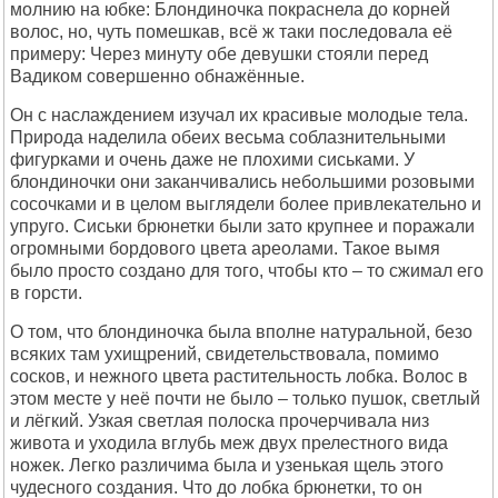
молнию на юбке: Блондиночка покраснела до корней
волос, но, чуть помешкав, всё ж таки последовала её
примеру: Через минуту обе девушки стояли перед
Вадиком совершенно обнажённые.
Он с наслаждением изучал их красивые молодые тела.
Природа наделила обеих весьма соблазнительными
фигурками и очень даже не плохими сиськами. У
блондиночки они заканчивались небольшими розовыми
сосочками и в целом выглядели более привлекательно и
упруго. Сиськи брюнетки были зато крупнее и поражали
огромными бордового цвета ареолами. Такое вымя
было просто создано для того, чтобы кто – то сжимал его
в горсти.
О том, что блондиночка была вполне натуральной, безо
всяких там ухищрений, свидетельствовала, помимо
сосков, и нежного цвета растительность лобка. Волос в
этом месте у неё почти не было – только пушок, светлый
и лёгкий. Узкая светлая полоска прочерчивала низ
живота и уходила вглубь меж двух прелестного вида
ножек. Легко различима была и узенькая щель этого
чудесного создания. Что до лобка брюнетки, то он