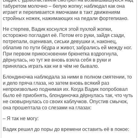
табуретом молочно – белую жопку; наблюдал как она
играет и переливается ямочками в такт движениям
стройных ножек, нажимающих на педали фортепиано.
Не стерпев, Вадик коснулся этой пухлой жопки,
осторожно погладил её. Потом его руки, зайдя сзади,
потрепали, оценивая, сиськи девушки и, наконец,
облапив по пути бёдра и живот, забрались ей между ног.
При первом прикосновении брюнетка вздрогнула,
дёрнулась, но тут же вновь взяла себя в руки и
принялась играть как ни в чём не бывало.
Блондиночка наблюдала за ними в полном смятении, то
и дело пряча глаза, но затем вновь всякий раз
непроизвольно поднимая их. Когда Вадик попробовал
было её приобнять, блондиночка дёрнулась так, что чуть
не сковырнулась со своих каблучков. Опустив смычок,
она прошептала со слезами на глазах:
– Я так не могу:
Вадик решил до поры до времени оставить её в покое: