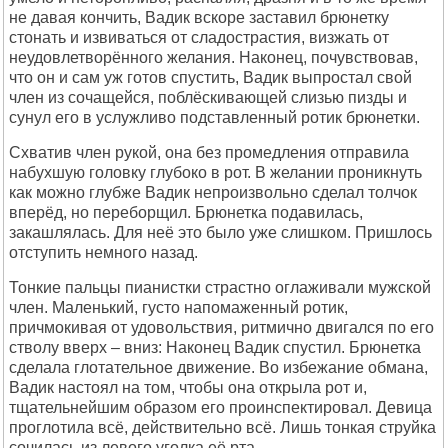
не давая кончить, Вадик вскоре заставил брюнетку
стонать и извиваться от сладострастия, визжать от
неудовлетворённого желания. Наконец, почувствовав,
что он и сам уж готов спустить, Вадик выпростал свой
член из сочащейся, поблёскивающей слизью пизды и
сунул его в услужливо подставленный ротик брюнетки.
Схватив член рукой, она без промедления отправила
набухшую головку глубоко в рот. В желании проникнуть
как можно глубже Вадик непроизвольно сделал толчок
вперёд, но переборщил. Брюнетка подавилась,
закашлялась. Для неё это было уже слишком. Пришлось
отступить немного назад.
Тонкие пальцы пианистки страстно оглаживали мужской
член. Маленький, густо напомаженный ротик,
причмокивая от удовольствия, ритмично двигался по его
стволу вверх – вниз: Наконец Вадик спустил. Брюнетка
сделала глотательное движение. Во избежание обмана,
Вадик настоял на том, чтобы она открыла рот и,
тщательнейшим образом его проинспектировал. Девица
проглотила всё, действительно всё. Лишь тонкая струйка
сочилась из левого уголка её рта.