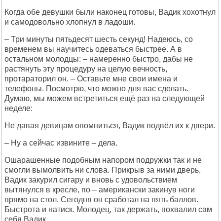
Когда обе девушки были наконец готовы, Вадик хохотнул
и самодовольно хлопнул в ладоши.
– Три минуты пятьдесят шесть секунд! Надеюсь, со
временем вы научитесь одеваться быстрее. А в
остальном молодцы: – намеренно быстро, дабы не
растянуть эту процедуру на целую вечность,
протараторил он. – Оставьте мне свои имена и
телефоны. Посмотрю, что можно для вас сделать.
Думаю, мы можем встретиться ещё раз на следующей
неделе:
Не давая девицам опомниться, Вадик подвёл их к двери.
– Ну а сейчас извините – дела.
Ошарашенные подобным напором подружки так и не
смогли вымолвить ни слова. Прикрыв за ними дверь,
Вадик закурил сигару и вновь с удовольствием
вытянулся в кресле, по – американски закинув ноги
прямо на стол. Сегодня он сработал на пять баллов.
Быстрота и натиск. Молодец, так держать, похвалил сам
себя Вадик.