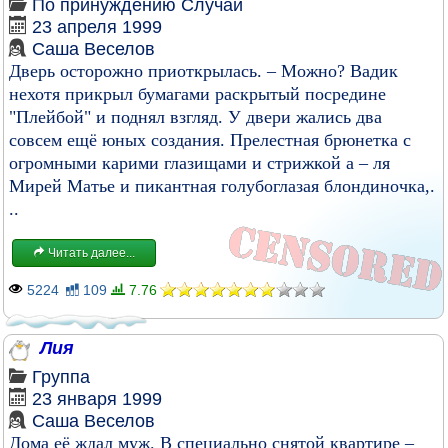
По принуждению
Случай
23 апреля 1999
Саша Веселов
Дверь осторожно приоткрылась. – Можно? Вадик
нехотя прикрыл бумагами раскрытый посредине
"Плейбой" и поднял взгляд. У двери жались два
совсем ещё юных создания. Прелестная брюнетка с
огромными карими глазищами и стрижкой а – ля
Мирей Матье и пикантная голубоглазая блондиночка,.
..
Читать далее...
5224
109
7.76
Лия
Группа
23 января 1999
Саша Веселов
Дома её ждал муж. В специально снятой квартире –