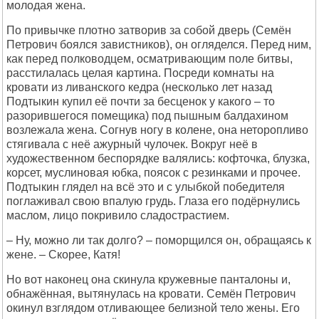
молодая жена.
По привычке плотно затворив за собой дверь (Семён
Петрович боялся завистников), он огляделся. Перед ним,
как перед полководцем, осматривающим поле битвы,
расстилалась целая картина. Посреди комнаты на
кровати из ливанского кедра (несколько лет назад
Подтыкин купил её почти за бесценок у какого – то
разорившегося помещика) под пышным балдахином
возлежала жена. Согнув ногу в колене, она неторопливо
стягивала с неё ажурный чулочек. Вокруг неё в
художественном беспорядке валялись: кофточка, блузка,
корсет, муслиновая юбка, поясок с резинками и прочее.
Подтыкин глядел на всё это и с улыбкой победителя
поглаживал свою впалую грудь. Глаза его подёрнулись
маслом, лицо покривило сладострастием.
– Ну, можно ли так долго? – поморщился он, обращаясь к
жене. – Скорее, Катя!
Но вот наконец она скинула кружевные панталоны и,
обнажённая, вытянулась на кровати. Семён Петрович
окинул взглядом отливающее белизной тело жены. Его