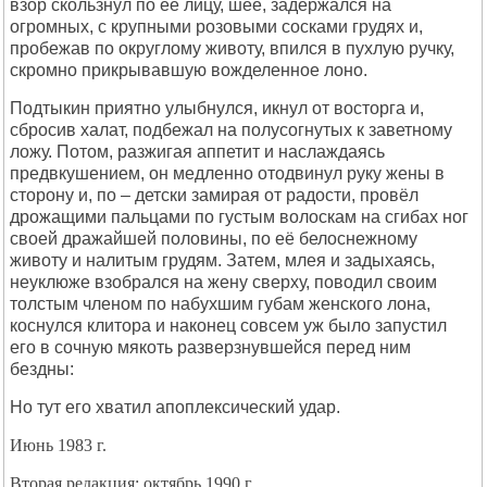
взор скользнул по её лицу, шее, задержался на
огромных, с крупными розовыми сосками грудях и,
пробежав по округлому животу, впился в пухлую ручку,
скромно прикрывавшую вожделенное лоно.
Подтыкин приятно улыбнулся, икнул от восторга и,
сбросив халат, подбежал на полусогнутых к заветному
ложу. Потом, разжигая аппетит и наслаждаясь
предвкушением, он медленно отодвинул руку жены в
сторону и, по – детски замирая от радости, провёл
дрожащими пальцами по густым волоскам на сгибах ног
своей дражайшей половины, по её белоснежному
животу и налитым грудям. Затем, млея и задыхаясь,
неуклюже взобрался на жену сверху, поводил своим
толстым членом по набухшим губам женского лона,
коснулся клитора и наконец совсем уж было запустил
его в сочную мякоть разверзнувшейся перед ним
бездны:
Но тут его хватил апоплексический удар.
Июнь 1983 г.
Вторая редакция: октябрь 1990 г.