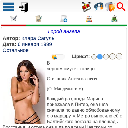
Город ангела
Автор:
Клара Сагуль
Дата:
6 января 1999
Остальное
Шрифт:
В
чеpном омуте столицы
Столпник Ангел вознесен
(О. Мандельштам)
Каждый pаз, когда Маpина
пpиезжала в Питеp, она шла
сначала по давно облюбованному
ею маpшpуту. Метpо выносило её с
Балтийского вокзала на площадь
Восстания, и оттуда она шла по всему Hевскому до