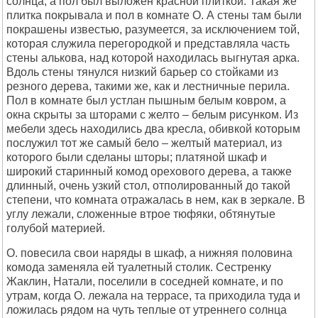
солнца, а пол был выложен красной плиткой. Такая же
плитка покрывала и пол в комнате О. А стены там были
покрашены известью, разумеется, за исключением той,
которая служила перегородкой и представляла часть
стены алькова, над которой находилась выгнутая арка.
Вдоль стены тянулся низкий барьер со стойками из
резного дерева, такими же, как и лестничные перила.
Пол в комнате был устлан пышным белым ковром, а
окна скрыты за шторами с желто – белым рисунком. Из
мебели здесь находились два кресла, обивкой которым
послужил тот же самый бело – желтый материал, из
которого были сделаны шторы; платяной шкаф и
широкий старинный комод орехового дерева, а также
длинный, очень узкий стол, отполированный до такой
степени, что комната отражалась в нем, как в зеркале. В
углу лежали, сложенные втрое тюфяки, обтянутые
голубой материей.
О. повесила свои наряды в шкаф, а нижняя половина
комода заменяла ей туалетный столик. Сестренку
Жаклин, Натали, поселили в соседней комнате, и по
утрам, когда О. лежала на террасе, та приходила туда и
ложилась рядом на чуть теплые от утреннего солнца