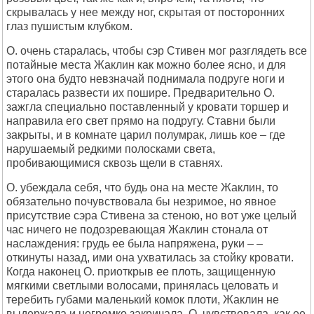
скрывалась у нее между ног, скрытая от посторонних
глаз пушистым клубком.
О. очень старалась, чтобы сэр Стивен мог разглядеть все
потайные места Жаклин как можно более ясно, и для
этого она будто невзначай поднимала подруге ноги и
старалась развести их пошире. Предварительно О.
зажгла специально поставленный у кровати торшер и
направила его свет прямо на подругу. Ставни были
закрыты, и в комнате царил полумрак, лишь кое – где
нарушаемый редкими полосками света,
пробивающимися сквозь щели в ставнях.
О. убеждала себя, что будь она на месте Жаклин, то
обязательно почувствовала бы незримое, но явное
присутствие сэра Стивена за стеною, но вот уже целый
час ничего не подозревающая Жаклин стонала от
наслаждения: грудь ее была напряжена, руки – –
откинуты назад, ими она ухватилась за стойку кровати.
Когда наконец О. приоткрыв ее плоть, защищенную
мягкими светлыми волосами, принялась целовать и
теребить губами маленький комок плоти, Жаклин не
выдержала и негромко закричала. О. чувствовала, как ее