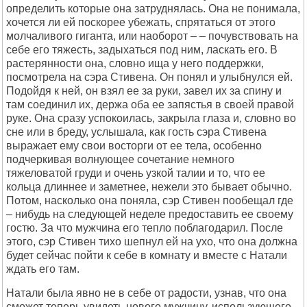
определить которые она затруднялась. Она не понимала,
хочется ли ей поскорее убежать, спрятаться от этого
молчаливого гиганта, или наоборот – – почувствовать на
себе его тяжесть, задыхаться под ним, ласкать его. В
растерянности она, словно ища у него поддержки,
посмотрела на сэра Стивена. Он понял и улыбнулся ей.
Подойдя к ней, он взял ее за руки, завел их за спину и
там соединил их, держа оба ее запястья в своей правой
руке. Она сразу успокоилась, закрыла глаза и, словно во
сне или в бреду, услышала, как гость сэра Стивена
выражает ему свои восторги от ее тела, особенно
подчеркивая волнующее сочетание немного
тяжеловатой груди и очень узкой талии и то, что ее
кольца длиннее и заметнее, нежели это бывает обычно.
Потом, насколько она поняла, сэр Стивен пообещал где
– нибудь на следующей неделе предоставить ее своему
гостю. За что мужчина его тепло поблагодарил. После
этого, сэр Стивен тихо шепнул ей на ухо, что она должна
будет сейчас пойти к себе в комнату и вместе с Натали
ждать его там.
Натали была явно не в себе от радости, узнав, что она
сможет теперь увидеть нового мужчину, использующего