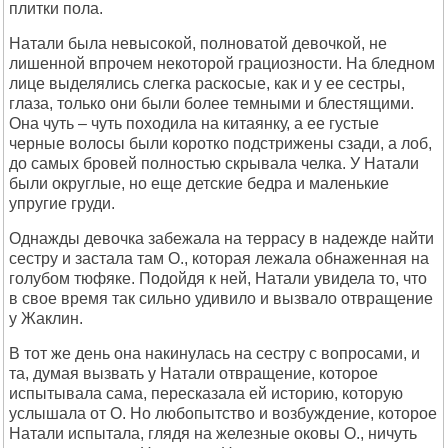
плитки пола.
Натали была невысокой, полноватой девочкой, не
лишенной впрочем некоторой грациозности. На бледном
лице выделялись слегка раскосые, как и у ее сестры,
глаза, только они были более темными и блестящими.
Она чуть – чуть походила на китаянку, а ее густые
черные волосы были коротко подстрижены сзади, а лоб,
до самых бровей полностью скрывала челка. У Натали
были округлые, но еще детские бедра и маленькие
упругие груди.
Однажды девочка забежала на террасу в надежде найти
сестру и застала там О., которая лежала обнаженная на
голубом тюфяке. Подойдя к ней, Натали увидела то, что
в свое время так сильно удивило и вызвало отвращение
у Жаклин.
В тот же день она накинулась на сестру с вопросами, и
та, думая вызвать у Натали отвращение, которое
испытывала сама, пересказала ей историю, которую
услышала от О. Но любопытство и возбуждение, которое
Натали испытала, глядя на железные оковы О., ничуть