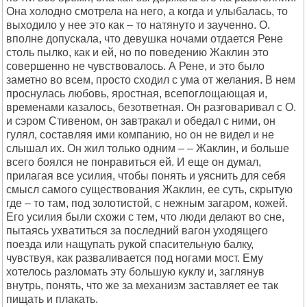
Она холодно смотрела на него, а когда и улыбалась, то
выходило у нее это как – то натянуто и заученно. О.
вполне допускала, что девушка ночами отдается Рене
столь пылко, как и ей, но по поведению Жаклин это
совершенно не чувствовалось. А Рене, и это было
заметно во всем, просто сходил с ума от желания. В нем
проснулась любовь, яростная, всепоглощающая и,
временами казалось, безответная. Он разговаривал с О.
и сэром Стивеном, он завтракал и обедал с ними, он
гулял, составляя ими компанию, но он не видел и не
слышал их. Он жил только одним – – Жаклин, и больше
всего боялся не понравиться ей. И еще он думал,
прилагая все усилия, чтобы понять и уяснить для себя
смысл самого существования Жаклин, ее суть, скрытую
где – то там, под золотистой, с нежным загаром, кожей.
Его усилия были схожи с тем, что люди делают во сне,
пытаясь ухватиться за последний вагон уходящего
поезда или нащупать рукой спасительную балку,
чувствуя, как разваливается под ногами мост. Ему
хотелось разломать эту большую куклу и, заглянув
внутрь, понять, что же за механизм заставляет ее так
пищать и плакать.