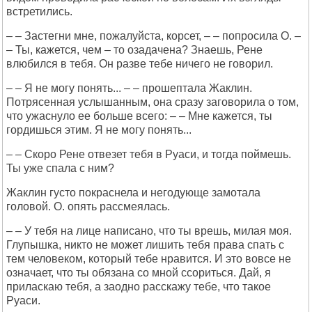
встретились.
– – Застегни мне, пожалуйста, корсет, – – попросила О. –
– Ты, кажется, чем – то озадачена? Знаешь, Рене
влюбился в тебя. Он разве тебе ничего не говорил.
– – Я не могу понять... – – прошептала Жаклин.
Потрясенная услышанным, она сразу заговорила о том,
что ужаснуло ее больше всего: – – Мне кажется, ты
гордишься этим. Я не могу понять...
– – Скоро Рене отвезет тебя в Руаси, и тогда поймешь.
Ты уже спала с ним?
Жаклин густо покраснела и негодующе замотала
головой. О. опять рассмеялась.
– – У тебя на лице написано, что ты врешь, милая моя.
Глупышка, никто не может лишить тебя права спать с
тем человеком, который тебе нравится. И это вовсе не
означает, что ты обязана со мной ссориться. Дай, я
приласкаю тебя, а заодно расскажу тебе, что такое
Руаси.