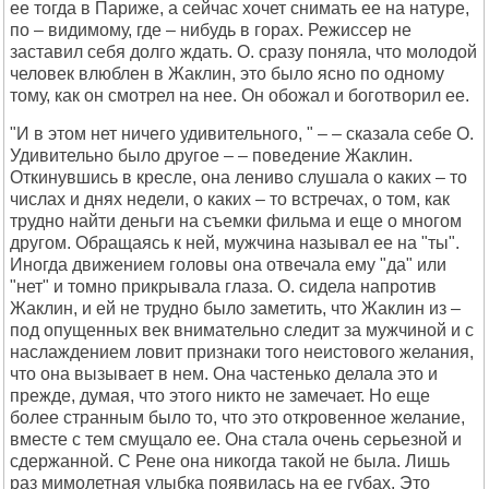
ее тогда в Париже, а сейчас хочет снимать ее на натуре,
по – видимому, где – нибудь в горах. Режиссер не
заставил себя долго ждать. О. сразу поняла, что молодой
человек влюблен в Жаклин, это было ясно по одному
тому, как он смотрел на нее. Он обожал и боготворил ее.
"И в этом нет ничего удивительного, " – – сказала себе О.
Удивительно было другое – – поведение Жаклин.
Откинувшись в кресле, она лениво слушала о каких – то
числах и днях недели, о каких – то встречах, о том, как
трудно найти деньги на съемки фильма и еще о многом
другом. Обращаясь к ней, мужчина называл ее на "ты".
Иногда движением головы она отвечала ему "да" или
"нет" и томно прикрывала глаза. О. сидела напротив
Жаклин, и ей не трудно было заметить, что Жаклин из –
под опущенных век внимательно следит за мужчиной и с
наслаждением ловит признаки того неистового желания,
что она вызывает в нем. Она частенько делала это и
прежде, думая, что этого никто не замечает. Но еще
более странным было то, что это откровенное желание,
вместе с тем смущало ее. Она стала очень серьезной и
сдержанной. С Рене она никогда такой не была. Лишь
раз мимолетная улыбка появилась на ее губах. Это