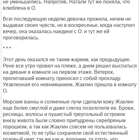
не уменьшились. Напротив, Натали тут же поняла, что
влюблена в О.
Всю последующую неделю девочка прожила, ничем не
выдавая своих чувств, но в воскресенье, когда наступил
вечер, она оказалась наедине с О. и тут же ей
проговорилась.
* * *
Этот день оказался не таким жарким, как предыдущие.
Рене все утро провел на пляже, а днем решил выспаться
на диване в комнате на первом этаже. Ветерок,
пропитавший комнату, приносил с собой прохладу.
Уязвленная его невниманием, Жаклин пришла в комнату
О.
Морские ванны и солнечные лучи сделали кожу Жаклин
еще более смуглой и даже слегка позолотили ее. Брови,
ресницы, волосы и пушистый треугольный островок
внизу живота были словно припудрены серебряным
порошком, а так как Жаклин совсем не пользовалась
косметикой, то ее губы сохраняли свой естественный
розовый цвет, так же как и, впрочем, та плоть, что