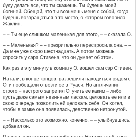
буду делать все, что ты скажешь. Ты будешь моей
богиней. Обещай, что ты возьмешь меня с собой, когда
будешь возвращаться в то место, о котором говорила
Жаклин.
– – Ты еще слишком маленькая для этого, – – сказала О.
– – Маленькая? – – презрительно переспросила она. – –
Да мне уже скоро шестнадцать. А потом можешь
спросить у сэра Стивена, что он думает об этом.
Как раз в эту минуту в комнату О. вошел сам сэр Стивен.
Натали, в конце концов, разрешили находиться рядом с
О. и пообещали отвезти ее в Руаси. Но англичанин
строго – настрого запретил О. учить ее каким – либо
пусть даже самым невинным ласкам, целовать ее или в
свою очередь позволить ей целовать себя. Он хотел,
чтобы в замке она появилась, девственно нетронутой.
– – Насколько это возможно, конечно, – – улыбнувшись,
добавил он.
Правда, при этом он потребовал от Натали, чтобы она