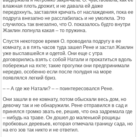
влажная плоть дрожит, и не давала ей даже
передохнуть, заставляя кричать от наслаждения, пока ее
подруга внезапно не расслабилась и не умолкла. Это
случилось так внезапно, что О. показалось будто внутри
Жаклин лопнула какая – то пружина.
Спустя некоторое время О. проводила подругу в ее
комнату, а в пять часов туда зашел Рене и застал Жаклин
уже выспавшейся и одетой. Они еще с утра
договорились взять с собой Натали и прокатиться вдоль
побережья на яхте; такие прогулки они предпринимали
нередко, особенно если после полудня на море
появлялся легкий бриз.
– – А где же Натали? – – поинтересовался Рене.
Они зашли в ее комнату, потом обыскали весь дом, но
девочку так и не обнаружили. Рене отправился в сад и
принялся громко звать ее, решив, что она задремала где
– нибудь на траве. Он дошел до маленькой рощицы
пробковых деревьев, которая отмечала границу сада, но
на его зов так никто и не ответил.