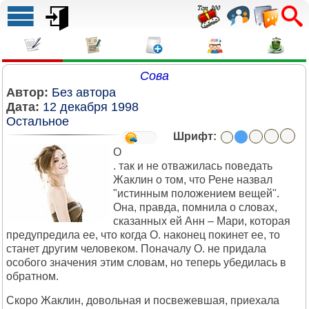
Сова
Автор:
Без автора
Дата:
12 декабря 1998
Остальное
Шрифт:
О
. так и не отважилась поведать
Жаклин о том, что Рене назвал
"истинным положением вещей".
Она, правда, помнила о словах,
сказанных ей Анн – Мари, которая
предупредила ее, что когда О. наконец покинет ее, то
станет другим человеком. Поначалу О. не придала
особого значения этим словам, но теперь убедилась в
обратном.
Скоро Жаклин, довольная и посвежевшая, приехала