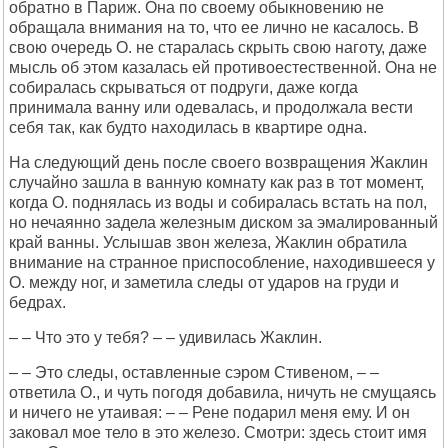
обратно в Париж. Она по своему обыкновению не
обращала внимания на то, что ее лично не касалось. В
свою очередь О. не старалась скрыть свою наготу, даже
мысль об этом казалась ей противоестественной. Она не
собиралась скрываться от подруги, даже когда
принимала ванну или одевалась, и продолжала вести
себя так, как будто находилась в квартире одна.
На следующий день после своего возвращения Жаклин
случайно зашла в ванную комнату как раз в тот момент,
когда О. поднялась из воды и собиралась встать на пол,
но нечаянно задела железным диском за эмалированный
край ванны. Услышав звон железа, Жаклин обратила
внимание на странное приспособление, находившееся у
О. между ног, и заметила следы от ударов на груди и
бедрах.
– – Что это у тебя? – – удивилась Жаклин.
– – Это следы, оставленные сэром Стивеном, – –
ответила О., и чуть погодя добавила, ничуть не смущаясь
и ничего не утаивая: – – Рене подарил меня ему. И он
заковал мое тело в это железо. Смотри: здесь стоит имя