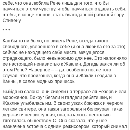
себе, что она любила Рене лишь для того, что бы
научиться этому чувству, чтобы научиться отдавать себя,
чтобы, в конце концов, стать благодарной рабыней сэру
Стивену.
* * *
Как бы то ни было, но видеть Рене, всегда такого
свободного, уверенного в себе (и она любила его за это),
сейчас не находящего себе места, мечущегося,
страдающего, было невыносимо для нее. Это наполняло
ее настоящей ненавистью к Жаклин. Догадывался ли об
этом Рене? Наверное – – да, особенно после того
случая, что произошел, когда она и Жаклин ездили в
Канны, в салон модных причесок.
Выйдя из салона, они сидели на террасе ля Резерв и ели
мороженое. Вокруг бегали и галдели ребятишки, и
Жаклин улыбалась им. В своих узких брючках и черном
легком свитере, она такая загорелая и белокурая, такая
дерзкая и неприступная, она, казалось, несколько
тяготилась обществом О. Она сказала, что у нее
назначена встреча с одним режиссером, который снимал