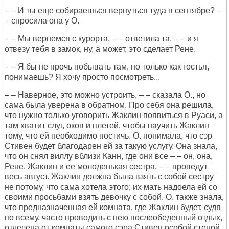
– – И ты еще собираешься вернуться туда в сентябре? –
– спросила она у О.
– – Мы вернемся с курорта, – – ответила та, – – и я
отвезу тебя в замок, ну, а может, это сделает Рене.
– – Я бы не прочь побывать там, но только как гостья,
понимаешь? Я хочу просто посмотреть...
– – Наверное, это можно устроить, – – сказала О., но
сама была уверена в обратном. Про себя она решила,
что нужно только уговорить Жаклин появиться в Руаси, а
там хватит слуг, оков и плетей, чтобы научить Жаклин
тому, что ей необходимо постичь. О. понимала, что сэр
Стивен будет благодарен ей за такую услугу. Она знала,
что он снял виллу вблизи Канн, где они все – – он, она,
Рене, Жаклин и ее молоденькая сестра, – – проведут
весь август. Жаклин должна была взять с собой сестру
не потому, что сама хотела этого; их мать надоела ей со
своими просьбами взять девочку с собой. О. также знала,
что предназначенная ей комната, где Жаклин будет, судя
по всему, часто проводить с нею послеобеденный отдых,
отделена от комнаты самого сэра Стивен особой стеной,