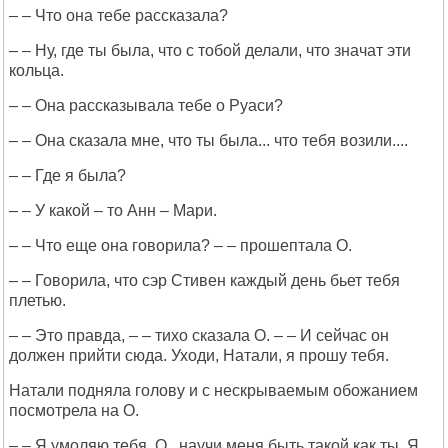
– – Что она тебе рассказала?
– – Ну, где ты была, что с тобой делали, что значат эти
кольца.
– – Она рассказывала тебе о Руаси?
– – Она сказала мне, что ты была... что тебя возили....
– – Где я была?
– – У какой – то Анн – Мари.
– – Что еще она говорила? – – прошептала О.
– – Говорила, что сэр Стивен каждый день бьет тебя
плетью.
– – Это правда, – – тихо сказала О. – – И сейчас он
должен прийти сюда. Уходи, Натали, я прошу тебя.
Натали подняла голову и с нескрываемым обожанием
посмотрела на О.
– – Я умоляю тебя, О., научи меня быть такой как ты. Я