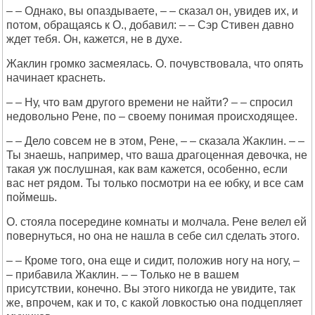
– – Однако, вы опаздываете, – – сказал он, увидев их, и
потом, обращаясь к О., добавил: – – Сэр Стивен давно
ждет тебя. Он, кажется, не в духе.
Жаклин громко засмеялась. О. почувствовала, что опять
начинает краснеть.
– – Ну, что вам другого времени не найти? – – спросил
недовольно Рене, по – своему понимая происходящее.
– – Дело совсем не в этом, Рене, – – сказала Жаклин. – –
Ты знаешь, например, что ваша драгоценная девочка, не
такая уж послушная, как вам кажется, особенно, если
вас нет рядом. Ты только посмотри на ее юбку, и все сам
поймешь.
О. стояла посередине комнаты и молчала. Рене велел ей
повернуться, но она не нашла в себе сил сделать этого.
– – Кроме того, она еще и сидит, положив ногу на ногу, –
– прибавила Жаклин. – – Только не в вашем
присутствии, конечно. Вы этого никогда не увидите, так
же, впрочем, как и то, с какой ловкостью она подцепляет