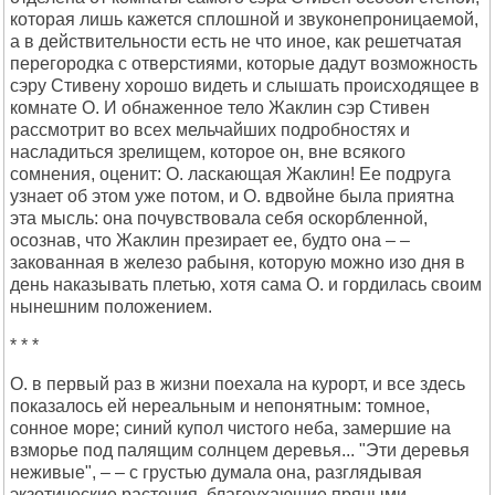
которая лишь кажется сплошной и звуконепроницаемой,
а в действительности есть не что иное, как решетчатая
перегородка с отверстиями, которые дадут возможность
сэру Стивену хорошо видеть и слышать происходящее в
комнате О. И обнаженное тело Жаклин сэр Стивен
рассмотрит во всех мельчайших подробностях и
насладиться зрелищем, которое он, вне всякого
сомнения, оценит: О. ласкающая Жаклин! Ее подруга
узнает об этом уже потом, и О. вдвойне была приятна
эта мысль: она почувствовала себя оскорбленной,
осознав, что Жаклин презирает ее, будто она – –
закованная в железо рабыня, которую можно изо дня в
день наказывать плетью, хотя сама О. и гордилась своим
нынешним положением.
* * *
О. в первый раз в жизни поехала на курорт, и все здесь
показалось ей нереальным и непонятным: томное,
сонное море; синий купол чистого неба, замершие на
взморье под палящим солнцем деревья... "Эти деревья
неживые", – – с грустью думала она, разглядывая
экзотические растения, благоухающие пряными