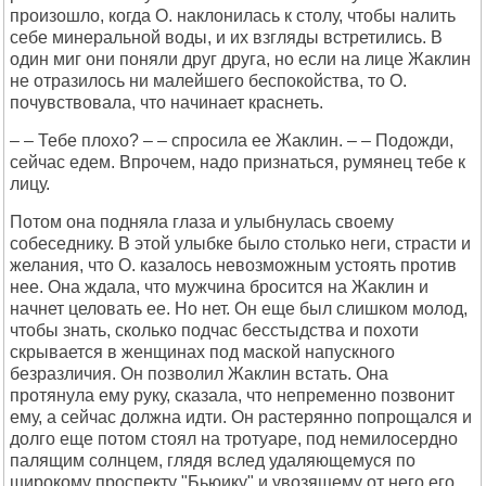
произошло, когда О. наклонилась к столу, чтобы налить
себе минеральной воды, и их взгляды встретились. В
один миг они поняли друг друга, но если на лице Жаклин
не отразилось ни малейшего беспокойства, то О.
почувствовала, что начинает краснеть.
– – Тебе плохо? – – спросила ее Жаклин. – – Подожди,
сейчас едем. Впрочем, надо признаться, румянец тебе к
лицу.
Потом она подняла глаза и улыбнулась своему
собеседнику. В этой улыбке было столько неги, страсти и
желания, что О. казалось невозможным устоять против
нее. Она ждала, что мужчина бросится на Жаклин и
начнет целовать ее. Но нет. Он еще был слишком молод,
чтобы знать, сколько подчас бесстыдства и похоти
скрывается в женщинах под маской напускного
безразличия. Он позволил Жаклин встать. Она
протянула ему руку, сказала, что непременно позвонит
ему, а сейчас должна идти. Он растерянно попрощался и
долго еще потом стоял на тротуаре, под немилосердно
палящим солнцем, глядя вслед удаляющемуся по
широкому проспекту "Бьюику" и увозящему от него его