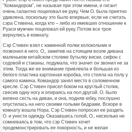
"Командором", не называя при этом имени, и гигант
очень галантно поцеловал ее руку. Чем О. была приятно
удивлена, поскольку это было впервые, если не считать
сэра Стивена, когда кто – либо из имевших отношение к
Руаси мужчин поцеловал ей руку. Потом все трое
вернулись в комнату.
Сэр Стивен взял с каминной полки колокольчик и
позвонил в него. О., заметив на стоящем возле дивана
маленьком китайском столике бутылку виски, сифон с
содовой и стаканы, подумала, что значит он звонил не за
этим. Тогда же ее внимание привлекла и большая из
белого пластика картонная коробка, что стояла на полу у
самого камина. Командор занял место в соломенном
кресле. Сэр Стивен присел боком на круглый столик,
свесив одну ногу и опираясь на пол другой. О. было
велено сесть на диван, и она, подняв юбку, послушно
опустилась на него своими голыми бедрами. Вскоре в
комнату вошла Нора. Сэр Стивен попросил ее раздеть
О. и унести одежду. Оказавшись голой, О., нисколько не
сомневаясь в том, что сэр Стивен хочет
продемонстрировать ее покорность, и не желая