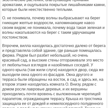
ароматами, и ощупывала покрытые лишайниками камни,
которые были неестественно теплыми.
О. не понимала, почему волны выбрасывают на берег
гниющие желтые водоросли, напоминающие навоз
своим видом; не понимала, почему вода такая зеленая и
волны накатываются на берег с таким удручающим
постоянством.
Впрочем, вилла находилась достаточно далеко от берега
и представляла собой здание, где раньше помещалась
ферма. Рядом был разбит небольшой, но очень
красивый сад, а высокие стены отгораживали это место
от любопытных взглядов и назойливых соседей. У
одного крыла (там жили слуги) находился двор, сюда же
выходили окна одного из фасадов. Окна другого и
терраса были обращены на восток, в сад, и здесь же, на
втором этаже находилась комната О. Внизу, рядом с
домом росли лавровые деревья, и их вершины
приходились почти вровень с выложенным черепицей
парапетом, ограждающим террасу. Крыша из тростника
защищала ее от дождей и немилосердного полуденного