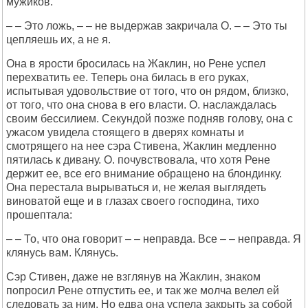
мужиков.
– – Это ложь, – – не выдержав закричала О. – – Это ты
цепляешь их, а не я.
Она в ярости бросилась на Жаклин, но Рене успел
перехватить ее. Теперь она билась в его руках,
испытывая удовольствие от того, что он рядом, близко,
от того, что она снова в его власти. О. наслаждалась
своим бессилием. Секундой позже подняв голову, она с
ужасом увидела стоящего в дверях комнаты и
смотрящего на нее сэра Стивена, Жаклин медленно
пятилась к дивану. О. почувствовала, что хотя Рене
держит ее, все его внимание обращено на блондинку.
Она перестала вырываться и, не желая выглядеть
виноватой еще и в глазах своего господина, тихо
прошептала:
– – То, что она говорит – – неправда. Все – – неправда. Я
клянусь вам. Клянусь.
Сэр Стивен, даже не взглянув на Жаклин, знаком
попросил Рене отпустить ее, и так же молча велел ей
следовать за ним. Но едва она успела закрыть за собой