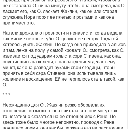
не оставляла О. ни на минуту, чтобы она смотрела, как О.
ласкает его, как О. ласкает Жаклин, как он или старая
служанка Нора порят ее плетью и розгами и как она
принимает это.
Натали дрожала от ревности и ненависти, когда видела
как мягкие нежные губы О. целуют ее сестру. Тогда ей
хотелось убить Жаклин. Но когда она приходила в альков
и там, лежа на полу, у самой кровати О., смотрела, как О.
извивается под ударами хлыста сэра Стивена, как она,
опустившись на колени, с наслаждением делает ему
минет, как она разводит руками свои ягодицы, чтобы
принять в себя сэра Стивена, она испытывала лишь
желание и восхищение. Ей не терпелось стать такой, как
О.
* * *
Неожиданно для О., Жаклин резко оборвала их
отношения; возможно, она считала, что они могут как –
то негативно сказаться на ее отношениях с Рене. Но
здесь тоже было многое непонятно, проводя с Рене
почти все время, она как бы держала его на расстоянии.