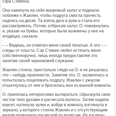
сэра Стивена.
Она накинула на себя махровый халат и подошла
поближе к Жаклин, чтобы подруга смогла прочесть
надпись на диске. Та взяла диск в руки и стала его
рассматривать. Потом, отбросив халат, О. повернулась
и, указав на буквы, которые были выжжены у нее на
ягодицах, сказала:
– – Видишь, он отметил меня своей печатью. А это – –
следы от хлыста. Сэр Стивен любит истязать меня
собственноручно, лишь иногда предоставляя это
занятие своей чернокожей служанке.
Жаклин стояла, пристально глядя на О. и не решалась
что – нибудь произнести. Заметив это, О. засмеялась и
попыталась поцеловать подругу. Жаклин с ужасом
отшатнулась от нее и бросилась вон из ванной комнаты.
О. принялась неторопливо вытираться, сбрызнула свое
чистое тело духами и расчесала волосы. Затем надела
корсет, натянула чулки и, войдя в комнату, взглянула в
зеркало, у которого стояла Жаклин и с отсутствующим
видом проводила расческой по волосам. Их взгляды