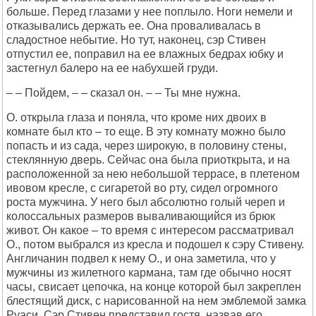
больше. Перед глазами у нее поплыло. Ноги немели и
отказывались держать ее. Она проваливалась в
сладостное небытие. Но тут, наконец, сэр Стивен
отпустил ее, поправил на ее влажных бедрах юбку и
застегнул балеро на ее набухшей груди.
– – Пойдем, – – сказал он. – – Ты мне нужна.
О. открыла глаза и поняла, что кроме них двоих в
комнате был кто – то еще. В эту комнату можно было
попасть и из сада, через широкую, в половину стены,
стеклянную дверь. Сейчас она была приоткрыта, и на
расположенной за нею небольшой террасе, в плетеном
ивовом кресле, с сигаретой во рту, сидел огромного
роста мужчина. У него был абсолютно голый череп и
колоссальных размеров вываливающийся из брюк
живот. Он какое – то время с интересом рассматривал
О., потом выбрался из кресла и подошел к сэру Стивену.
Англичанин подвел к нему О., и она заметила, что у
мужчины из жилетного кармана, там где обычно носят
часы, свисает цепочка, на конце которой был закреплен
блестящий диск, с нарисованной на нем эмблемой замка
Руаси. Сэр Стивен представил гостя, назвав его