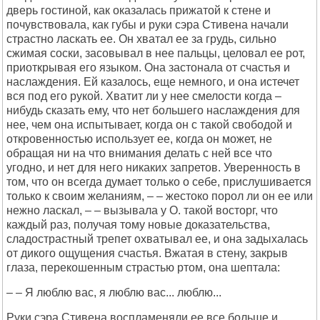
дверь гостиной, как оказалась прижатой к стене и
почувствовала, как губы и руки сэра Стивена начали
страстно ласкать ее. Он хватал ее за грудь, сильно
сжимая соски, засовывал в нее пальцы, целовал ее рот,
приоткрывая его языком. Она застонала от счастья и
наслаждения. Ей казалось, еще немного, и она истечет
вся под его рукой. Хватит ли у нее смелости когда –
нибудь сказать ему, что нет большего наслаждения для
нее, чем она испытывает, когда он с такой свободой и
откровенностью использует ее, когда он может, не
обращая ни на что внимания делать с ней все что
угодно, и нет для него никаких запретов. Уверенность в
том, что он всегда думает только о себе, прислушивается
только к своим желаниям, – – жестоко порол ли он ее или
нежно ласкал, – – вызывала у О. такой восторг, что
каждый раз, получая тому новые доказательства,
сладострастный трепет охватывал ее, и она задыхалась
от дикого ощущения счастья. Вжатая в стену, закрыв
глаза, перекошенным страстью ртом, она шептала:
– – Я люблю вас, я люблю вас... люблю...
Руки сэра Стивена воспламеняли ее все больше и