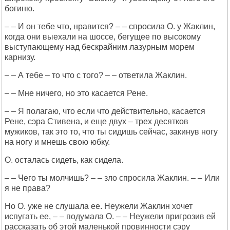
богиню.
– – И он тебе что, нравится? – – спросила О. у Жаклин,
когда они выехали на шоссе, бегущее по высокому
выступающему над бескрайним лазурным морем
карнизу.
– – А тебе – то что с того? – – ответила Жаклин.
– – Мне ничего, но это касается Рене.
– – Я полагаю, что если что действительно, касается
Рене, сэра Стивена, и еще двух – трех десятков
мужиков, так это то, что ты сидишь сейчас, закинув ногу
на ногу и мнешь свою юбку.
О. осталась сидеть, как сидела.
– – Чего ты молчишь? – – зло спросила Жаклин. – – Или
я не права?
Но О. уже не слушала ее. Неужели Жаклин хочет
испугать ее, – – подумала О. – – Неужели пригрозив ей
рассказать об этой маленькой провинности сэру