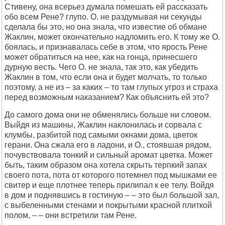
Стивену, она всерьез думала помешать ей рассказать
обо всем Рене? глупо. О. не раздумывая ни секунды
сделала бы это, но она знала, что известие об обмане
Жаклин, может окончательно надломить его. К тому же О.
боялась, и признавалась себе в этом, что ярость Рене
может обратиться на нее, как на гонца, принесшего
дурную весть. Чего О. не знала, так это, как убедить
Жаклин в том, что если она и будет молчать, то только
поэтому, а не из – за каких – то там глупых угроз и страха
перед возможным наказанием? Как объяснить ей это?
До самого дома они не обменялись больше ни словом.
Выйдя из машины, Жаклин наклонилась и сорвала с
клумбы, разбитой под самыми окнами дома, цветок
герани. Она сжала его в ладони, и О., стоявшая рядом,
почувствовала тонкий и сильный аромат цветка. Может
быть, таким образом она хотела скрыть терпкий запах
своего пота, пота от которого потемнел под мышками ее
свитер и еще плотнее теперь прилипал к ее телу. Войдя
в дом и поднявшись в гостиную – – это был большой зал,
с выбеленными стенами и покрытыми красной плиткой
полом, – – они встретили там Рене.