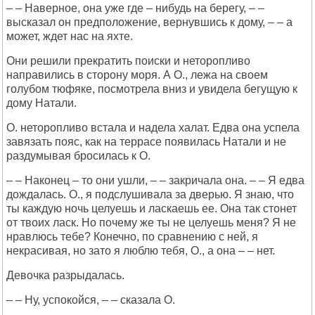
– – Наверное, она уже где – нибудь на берегу, – –
высказал он предположение, вернувшись к дому, – – а
может, ждет нас на яхте.
Они решили прекратить поиски и неторопливо
направились в сторону моря. А О., лежа на своем
голубом тюфяке, посмотрела вниз и увидела бегущую к
дому Натали.
О. неторопливо встала и надела халат. Едва она успела
завязать пояс, как на террасе появилась Натали и не
раздумывая бросилась к О.
– – Наконец – то они ушли, – – закричала она. – – Я едва
дождалась. О., я подслушивала за дверью. Я знаю, что
ты каждую ночь целуешь и ласкаешь ее. Она так стонет
от твоих ласк. Но почему же ты не целуешь меня? Я не
нравлюсь тебе? Конечно, по сравнению с ней, я
некрасивая, но зато я люблю тебя, О., а она – – нет.
Девочка разрыдалась.
– – Ну, успокойся, – – сказала О.