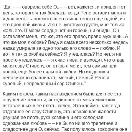
"Да, – – говорила себе О., – – вот, кажется, и пришел тот
день, которого я так боялась, когда Рене оставит меня и
я для него становлюсь всего лишь тенью еще одной, из
его прошлой жизни. И я не чувствую грусти, мне только
жаль его. В моем сердце нет ни горечи, ни обиды. Он
оставляет меня, что же, это его право, право мужчины. А
что же моя любовь? Ведь я сама всего несколько недель
назад умирала за одно только его слово – – люблю. И
вот, я так спокойна сейчас? Я утешилась? Но нет, я не
просто утешилась – – я счастлива, и выходит, что отдав
меня сэру Стивену, он открыл меня, тем самым, для
новой, еще более сильной любви. Но их двоих и
невозможно сравнивать: мягкий, нежный Рене и
суровый, непреклонный сэр Стивен. "
Каким покоем, каким наслаждением было для нее это
ощущение темноты, исходившее от металлических,
вставленных в ее плоть, колец. Это клеймо, навсегда
отдавшее ее сэру Стивену, эта незнающая жалости
рвущая ее плоть рука хозяина и его холодная
сдержанная любовь – – не было ничего трепетнее и
сладостнее для О. сейчас. Так получилось, говорила она