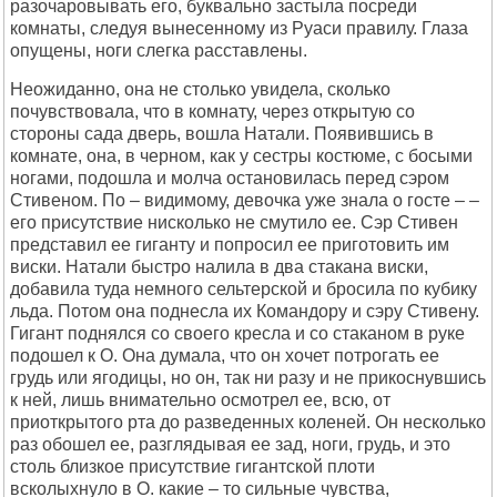
разочаровывать его, буквально застыла посреди
комнаты, следуя вынесенному из Руаси правилу. Глаза
опущены, ноги слегка расставлены.
Неожиданно, она не столько увидела, сколько
почувствовала, что в комнату, через открытую со
стороны сада дверь, вошла Натали. Появившись в
комнате, она, в черном, как у сестры костюме, с босыми
ногами, подошла и молча остановилась перед сэром
Стивеном. По – видимому, девочка уже знала о госте – –
его присутствие нисколько не смутило ее. Сэр Стивен
представил ее гиганту и попросил ее приготовить им
виски. Натали быстро налила в два стакана виски,
добавила туда немного сельтерской и бросила по кубику
льда. Потом она поднесла их Командору и сэру Стивену.
Гигант поднялся со своего кресла и со стаканом в руке
подошел к О. Она думала, что он хочет потрогать ее
грудь или ягодицы, но он, так ни разу и не прикоснувшись
к ней, лишь внимательно осмотрел ее, всю, от
приоткрытого рта до разведенных коленей. Он несколько
раз обошел ее, разглядывая ее зад, ноги, грудь, и это
столь близкое присутствие гигантской плоти
всколыхнуло в О. какие – то сильные чувства,