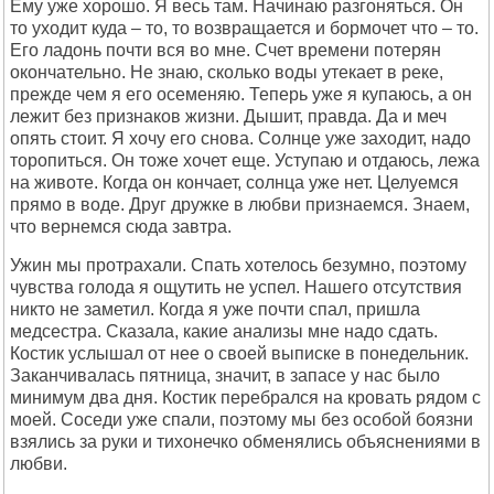
Ему уже хорошо. Я весь там. Начинаю разгоняться. Он
то уходит куда – то, то возвращается и бормочет что – то.
Его ладонь почти вся во мне. Счет времени потерян
окончательно. Не знаю, сколько воды утекает в реке,
прежде чем я его осеменяю. Теперь уже я купаюсь, а он
лежит без признаков жизни. Дышит, правда. Да и меч
опять стоит. Я хочу его снова. Солнце уже заходит, надо
торопиться. Он тоже хочет еще. Уступаю и отдаюсь, лежа
на животе. Когда он кончает, солнца уже нет. Целуемся
прямо в воде. Друг дружке в любви признаемся. Знаем,
что вернемся сюда завтра.
Ужин мы протрахали. Спать хотелось безумно, поэтому
чувства голода я ощутить не успел. Нашего отсутствия
никто не заметил. Когда я уже почти спал, пришла
медсестра. Сказала, какие анализы мне надо сдать.
Костик услышал от нее о своей выписке в понедельник.
Заканчивалась пятница, значит, в запасе у нас было
минимум два дня. Костик перебрался на кровать рядом с
моей. Соседи уже спали, поэтому мы без особой боязни
взялись за руки и тихонечко обменялись объяснениями в
любви.