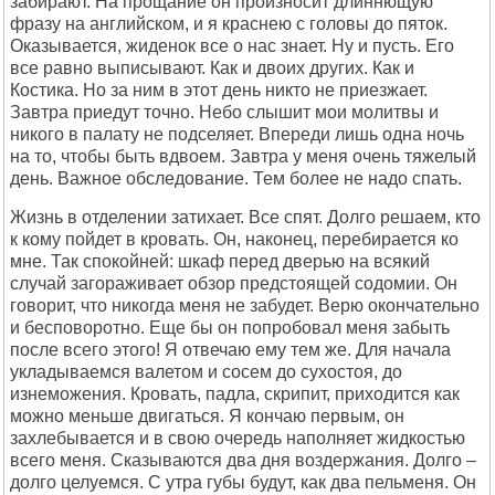
забирают. На прощание он произносит длиннющую
фразу на английском, и я краснею с головы до пяток.
Оказывается, жиденок все о нас знает. Ну и пусть. Его
все равно выписывают. Как и двоих других. Как и
Костика. Но за ним в этот день никто не приезжает.
Завтра приедут точно. Небо слышит мои молитвы и
никого в палату не подселяет. Впереди лишь одна ночь
на то, чтобы быть вдвоем. Завтра у меня очень тяжелый
день. Важное обследование. Тем более не надо спать.
Жизнь в отделении затихает. Все спят. Долго решаем, кто
к кому пойдет в кровать. Он, наконец, перебирается ко
мне. Так спокойней: шкаф перед дверью на всякий
случай загораживает обзор предстоящей содомии. Он
говорит, что никогда меня не забудет. Верю окончательно
и бесповоротно. Еще бы он попробовал меня забыть
после всего этого! Я отвечаю ему тем же. Для начала
укладываемся валетом и сосем до сухостоя, до
изнеможения. Кровать, падла, скрипит, приходится как
можно меньше двигаться. Я кончаю первым, он
захлебывается и в свою очередь наполняет жидкостью
всего меня. Сказываются два дня воздержания. Долго –
долго целуемся. С утра губы будут, как два пельменя. Он