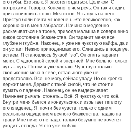
его губы. Его язык. Я захотел отдаться. Целиком. С
потрохами. Говорю. Конечно, о чем речь. Он так и сидит,
прислонившись к пню. Меч готов. Я сажусь на него.
Приступ боли почти мгновенен. Это великолепно, как
хорошо он в меня забрался. Начинаю медленно
раскачиваться на троне, приводя малыша в совершенно
дикое состояние блаженства. Он таранит меня все
глубже и глубже. Наконец, я уже не чувствую кайфа, да и
он устает. Нежно приподнимаю его. Слившись в поцелуе,
встаем. Я становлюсь буквой "зю". Он опять таранит
меня. С удвоенной силой и энергией. Мне больно только
чуть – чуть. Потом я уже улетаю. Чувствую только
скольжение меча в себе, остального уже не
представляю. Все, не могу, сейчас упаду. Но он крепко
держит меня. Держит с такой силой, что не стоит и
думать о падении. Наконец, он не выдерживает.
Начинает рычать, стонать... Всё. Я чувствую, что всё.
Внутри меня бьется в конвульсиях и изрыгает теплоту
его кладенец. Я, почти без чувств, только с одним
реальным ощущением вечного блаженства, падаю на
траву. Мне ничего не надо, только безумно не хочется
уходить отсюда. Я его уже люблю.