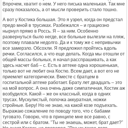
Впрочем, хватит о нем. У него писька маленькая. Так мне
сразу показалось, а от мысли проверить стало тошно.
А вот у Костика большая. Это я узрел, когда он предстал
предо мной в трусиках. Разбежался – и грациозно
нырнул прямо в Россь. Я – за ним. Особенно
развернуться было негде, все больные вылезли на пляж,
поэтому плавали недолго. Да и к тому же с непривычки
все замерзло. Обсохли. Я предложил пройтись вдоль
речки. Согласился, а что еще делать. Когда мы отошли от
общей массы больных, я начал расспрашивать, а как
здесь насчет баб – с. Есть в аптеке одна хорошенькая,
только вот не любит она Костю. Всем дает, а вот его не
приемлет категорически. Вместе с братцем в
госпитальной аптеке работает. Брату лет двадцать – это
на мой вопрос. А она очень даже симпатичная, Костик аж
возбудился. Какой – же он классный, когда в одних
трусах. Мускулистый, попочка аккуратная, ножки
стройные. Беру! Но не знаю, на какой козе подъехать.
Выражаю сожаление по поводу того, что с бабами
туговато. Говорю, что в принципе мне все равно, с
сестрой или с братом. "Ты не знаешь, может, брат дает?"