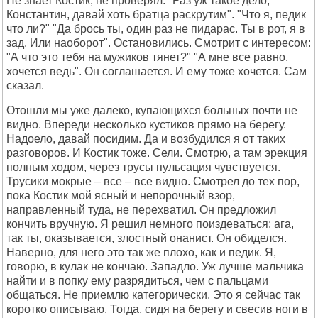
Не знает Костик, не проверял. "Раз уж такое дело,
Константин, давай хоть братца раскрутим". "Что я, педик
что ли?" "Да брось ты, один раз не пидарас. Ты в рот, я в
зад. Или наоборот". Остановились. Смотрит с интересом:
"А что это тебя на мужиков тянет?" "А мне все равно,
хочется ведь". Он соглашается. И ему тоже хочется. Сам
сказал.
Отошли мы уже далеко, купающихся больных почти не
видно. Впереди несколько кустиков прямо на берегу.
Надоело, давай посидим. Да и возбудился я от таких
разговоров. И Костик тоже. Сели. Смотрю, а там эрекция
полным ходом, через трусы пульсация чувствуется.
Трусики мокрые – все – все видно. Смотрел до тех пор,
пока Костик мой ясный и непорочный взор,
направленный туда, не перехватил. Он предложил
кончить вручную. Я решил немного поиздеваться: ага,
так ты, оказывается, злостный онанист. Он обиделся.
Наверно, для него это так же плохо, как и педик. Я,
говорю, в кулак не кончаю. Западло. Уж лучше мальчика
найти и в попку ему разрядиться, чем с пальцами
общаться. Не приемлю категорически. Это я сейчас так
коротко описываю. Тогда, сидя на берегу и свесив ноги в