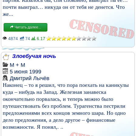
партия. Казалось бы, спи спокойно, выиграл ты ее…
почти выиграл… никуда он от тебя не денется. Что
же...
Читать далее...
4874
74
6.17
Злоебучая ночь
М + М
5 июня 1999
Дмитрий Лычёв
Наконец – то я решил, что пора поехать на каникулы
куда – нибудь на Запад. Железная занавеска
окончательно порвалась, и теперь можно было
путешествовать без проблем. Турагенства пестрили
предложениями всех концов земного шара. Но одно
дело предложения, а дело другое – финансовые
возможности. Я понял,. ..