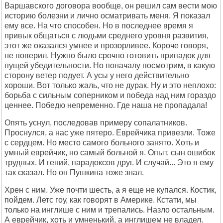
Варшавского договора вообще, он решил сам вести мою
историю болезни и лично осматривать меня. Я показал
ему все. На что способен. Но в последнее время я
привык общаться с людьми среднего уровня развития,
этот же оказался умнее и прозорливее. Короче говоря,
не поверил. Нужно было срочно готовить припадок для
пущей убедительности. Но поначалу посмотрим, в какую
сторону ветер подует. А усы у него действительно
хороши. Вот только жаль, что не дурак. Ну и это неплохо:
борьба с сильным соперником и победа над ним гораздо
ценнее. Победю непременно. Где наша не пропадала!
Опять уснул, последовав примеру сопалатников.
Проснулся, а нас уже пятеро. Еврейчика привезли. Тоже
с сердцем. Но место самого больного занято. Хоть и
умный еврейчик, но самый больной я. Опыт, сын ошибок
трудных. И гений, парадоксов друг. И случай... Это я ему
так сказал. Но он Пушкина тоже знал.
Хрен с ним. Уже почти шесть, а я еще не купался. Костик,
пойдем. Летс гоу, как говорят в Америке. Кстати, мы
только на инглише с ним и трепались. Назло остальным.
А еврейчик, хоть и умненький, а инглишем не владел.