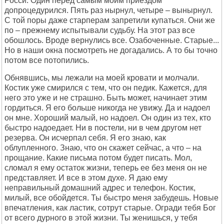
Росси. Один перед самым моим приездом
допроцедурился. Пять раз нырнул, четыре – вынырнул.
С той поры даже старперам запретили купаться. Они же
по – прежнему испытывали судьбу. На этот раз все
обошлось. Вроде вернулись все. Озабоченные. Старые...
Но в наши окна посмотреть не догадались. А то бы точно
потом все потопились.
Обнявшись, мы лежали на моей кровати и молчали.
Костик уже смирился с тем, что он педик. Кажется, для
него это уже и не страшно. Быть может, начинает этим
гордиться. Я его больше никогда не увижу. Да и надоел
он мне. Хороший малый, но надоел. Он один из тех, кто
быстро надоедает. Ни в постели, ни в чем другом нет
резерва. Он исчерпал себя. Я его знаю, как
облупленного. Знаю, что он скажет сейчас, а что – на
прощание. Какие письма потом будет писать. Мол,
сломал я ему остаток жизни, теперь ее без меня он не
представляет. И все в этом духе. Я даю ему
неправильный домашний адрес и телефон. Костик,
милый, все обойдется. Ты быстро меня забудешь. Новые
впечатления, как ластик, сотрут старые. Огради тебя Бог
от всего дурного в этой жизни. Ты женишься, у тебя