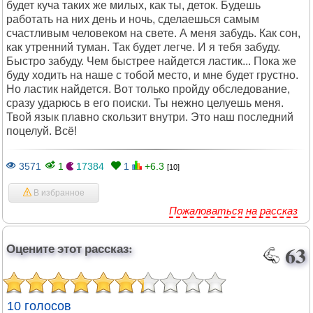
будет куча таких же милых, как ты, деток. Будешь
работать на них день и ночь, сделаешься самым
счастливым человеком на свете. А меня забудь. Как сон,
как утренний туман. Так будет легче. И я тебя забуду.
Быстро забуду. Чем быстрее найдется ластик... Пока же
буду ходить на наше с тобой место, и мне будет грустно.
Но ластик найдется. Вот только пройду обследование,
сразу ударюсь в его поиски. Ты нежно целуешь меня.
Твой язык плавно скользит внутри. Это наш последний
поцелуй. Всё!
3571
1
17384
1
+6.3
[10]
В избранное
Пожаловаться на рассказ
Оцените этот рассказ:
63
10 голосов