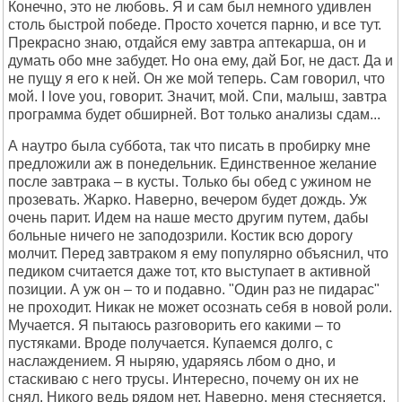
Конечно, это не любовь. Я и сам был немного удивлен
столь быстрой победе. Просто хочется парню, и все тут.
Прекрасно знаю, отдайся ему завтра аптекарша, он и
думать обо мне забудет. Но она ему, дай Бог, не даст. Да и
не пущу я его к ней. Он же мой теперь. Сам говорил, что
мой. I love you, говорит. Значит, мой. Спи, малыш, завтра
программа будет обширней. Вот только анализы сдам...
А наутро была суббота, так что писать в пробирку мне
предложили аж в понедельник. Единственное желание
после завтрака – в кусты. Только бы обед с ужином не
прозевать. Жарко. Наверно, вечером будет дождь. Уж
очень парит. Идем на наше место другим путем, дабы
больные ничего не заподозрили. Костик всю дорогу
молчит. Перед завтраком я ему популярно объяснил, что
педиком считается даже тот, кто выступает в активной
позиции. А уж он – то и подавно. "Один раз не пидарас"
не проходит. Никак не может осознать себя в новой роли.
Мучается. Я пытаюсь разговорить его какими – то
пустяками. Вроде получается. Купаемся долго, с
наслаждением. Я ныряю, ударяясь лбом о дно, и
стаскиваю с него трусы. Интересно, почему он их не
снял. Никого ведь рядом нет. Наверно, меня стесняется.