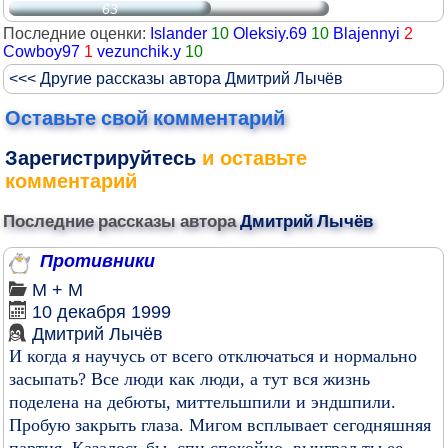
63
Последние оценки:
Islander
10
Oleksiy.69
10
Blajennyi
2
Cowboy97
1
vezunchik.y
10
<<< Другие рассказы автора Дмитрий Лычёв
Оставьте свой комментарий
Зарегистрируйтесь
и оставьте
комментарий
Последние рассказы автора
Дмитрий Лычёв
Противники
М + М
10 декабря 1999
Дмитрий Лычёв
И когда я научусь от всего отключаться и нормально
засыпать? Все люди как люди, а тут вся жизнь
поделена на дебюты, миттельшпили и эндшпили.
Пробую закрыть глаза. Мигом всплывает сегодняшняя