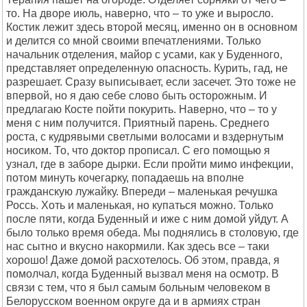
то. На дворе июль, наверно, что – то уже и выросло.
Костик лежит здесь второй месяц, именно он в основном
и делится со мной своими впечатлениями. Только
начальник отделения, майор с усами, как у Буденного,
представляет определенную опасность. Курить, гад, не
разрешает. Сразу выписывает, если засечет. Это тоже не
впервой, но я даю себе слово быть осторожным. И
предлагаю Косте пойти покурить. Наверно, что – то у
меня с ним получится. Приятный парень. Среднего
роста, с кудрявыми светлыми волосами и вздернутым
носиком. То, что доктор прописал. С его помощью я
узнал, где в заборе дырки. Если пройти мимо инфекции,
потом минуть кочегарку, попадаешь на вполне
гражданскую лужайку. Впереди – маленькая речушка
Россь. Хоть и маленькая, но купаться можно. Только
после пяти, когда Буденный и иже с ним домой уйдут. А
было только время обеда. Мы поднялись в столовую, где
нас сытно и вкусно накормили. Как здесь все – таки
хорошо! Даже домой расхотелось. Об этом, правда, я
помолчал, когда Буденный вызвал меня на осмотр. В
связи с тем, что я был самым больным человеком в
Белорусском военном округе да и в армиях стран