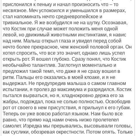
прислонился к пеньку и начал произносить что – то
несвязное. Меч успокоился и уменьшился в размерах,
стал напоминать нечто средневропейское и
тривиальное. Я же возбудился не на шутку. Осознавая,
что Костик при случае может положить меня одной
левой, но движимый животными инстинктами, я навис
над ним. Малыш открыл глаза и увидел перед собой
нечто более прекрасное, чем женский половой орган. Он
хотел спросить, что все это значит, однако лишь успел
открыть рот. Я вошел глубоко. Сразу понял, что Костик
необычайно талантлив. Заглотнул моментально и
предложил такой темп, что даже я не сразу вошел в
ритм. Пальцы его оказались в моей клоаке, и я не
выдержал. Не предупредив малыша о самом главном
испытании, я пролез до максимума и разрядился. Костик
пытался вырваться, но я, хладнокровно держа его за
жабры, подождал, пока не солью полностью. Освободив
рот от своего в нем присутствия, я прильнул к его губам.
Теперь он уже вовсю работал языком. Нам было все
равно, что прямо над нами очень низко пролетелел
самолет. Изредка мы прерывались, высовывали головы,
как суслики, обозревая окрестности. Потом опять. Только