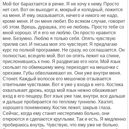
Мой бог барахтается в речке. Я не хочу к нему. Просто
нет сил. Вот он выходит и, мокрый и холодный, ложится
на меня. И ему, оказывается, ничего и никого не надо,
кроме меня. И он меня любит. Во всяком случае, говорит
об этом. Врешь, дурашка, это не любовь. Просто тебе со
мной хорошо. И я его не люблю. Он просто нравится
мне. Безумно. Люблю я только себя. Опять чувствую
прилив сил. И писька моя это чувствует. Я предлагаю
курс по полной программе. Не сразу, но соглашается. Он
полностью, всецело мой. Вот он опять лежит на спине,
прислонившись к пню. Я раздвигаю его ноги. Мой язык
скользит по обмякшему мечу, переходит на мешочки с
орехами. Губы обволакивают их. Они уже внутри меня.
Стонет. Каждый волосок его мешочков отзывается
ответными чувствами. Вот я уже у входа в него. Костика
охватывает дрожь, когда мой язык нежно обхаживает
вход в его пещеру. Вот язык уже там, внутри, все дальше
и дальше пробирается по теплому туннелю. Хватит,
хорошего понемножку. Костик лежит, закрыв глаза.
Сейчас, когда ему станет нестерпимо больно, они
откроются и сделаются круглыми. Так и есть. Я медленно
пробираюсь внутрь. Чувствую, что ему уже не больно.