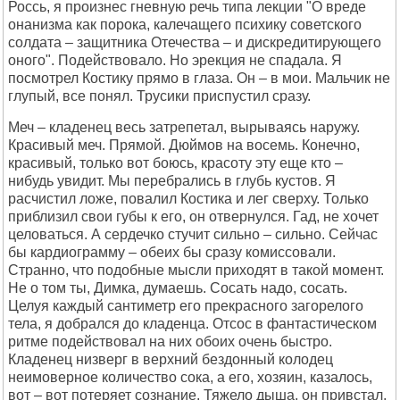
Россь, я произнес гневную речь типа лекции "О вреде
онанизма как порока, калечащего психику советского
солдата – защитника Отечества – и дискредитирующего
оного". Подействовало. Но эрекция не спадала. Я
посмотрел Костику прямо в глаза. Он – в мои. Мальчик не
глупый, все понял. Трусики приспустил сразу.
Меч – кладенец весь затрепетал, вырываясь наружу.
Красивый меч. Прямой. Дюймов на восемь. Конечно,
красивый, только вот боюсь, красоту эту еще кто –
нибудь увидит. Мы перебрались в глубь кустов. Я
расчистил ложе, повалил Костика и лег сверху. Только
приблизил свои губы к его, он отвернулся. Гад, не хочет
целоваться. А сердечко стучит сильно – сильно. Сейчас
бы кардиограмму – обеих бы сразу комиссовали.
Странно, что подобные мысли приходят в такой момент.
Не о том ты, Димка, думаешь. Сосать надо, сосать.
Целуя каждый сантиметр его прекрасного загорелого
тела, я добрался до кладенца. Отсос в фантастическом
ритме подействовал на них обоих очень быстро.
Кладенец низверг в верхний бездонный колодец
неимоверное количество сока, а его, хозяин, казалось,
вот – вот потеряет сознание. Тяжело дыша, он привстал,