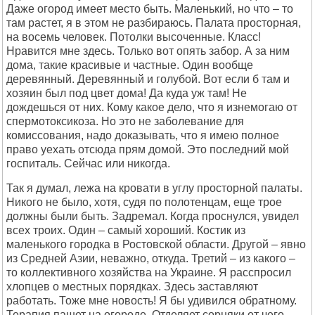
Даже огород имеет место быть. Маленький, но что – то
там растет, я в этом не разбираюсь. Палата просторная,
на восемь человек. Потолки высоченные. Класс!
Нравится мне здесь. Только вот опять забор. А за ним
дома, такие красивые и частные. Один вообще
деревянный. Деревянный и голубой. Вот если б там и
хозяин был под цвет дома! Да куда уж там! Не
дождешься от них. Кому какое дело, что я изнемогаю от
спермотоксикоза. Но это не заболевание для
комиссования, надо доказывать, что я имею полное
право уехать отсюда прям домой. Это последний мой
госпиталь. Сейчас или никогда.
Так я думал, лежа на кровати в углу просторной палаты.
Никого не было, хотя, судя по полотенцам, еще трое
должны были быть. Задремал. Когда проснулся, увидел
всех троих. Один – самый хороший. Костик из
маленького городка в Ростовской области. Другой – явно
из Средней Азии, неважно, откуда. Третий – из какого –
то коллективного хозяйства на Украине. Я расспросил
хлопцев о местных порядках. Здесь заставляют
работать. Тоже мне новость! Я бы удивился обратному.
Терапия пашет на огороде. Отделяет сорняки от чего –