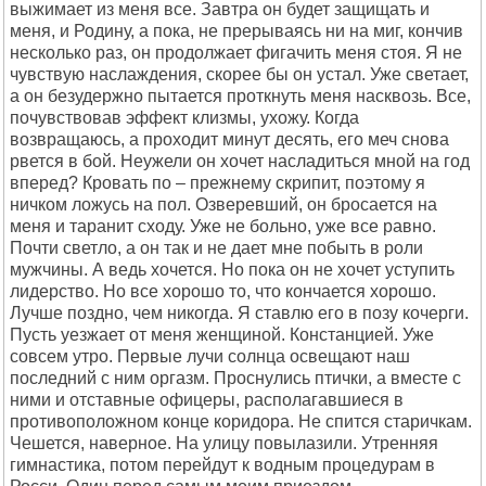
выжимает из меня все. Завтра он будет защищать и
меня, и Родину, а пока, не прерываясь ни на миг, кончив
несколько раз, он продолжает фигачить меня стоя. Я не
чувствую наслаждения, скорее бы он устал. Уже светает,
а он безудержно пытается проткнуть меня насквозь. Все,
почувствовав эффект клизмы, ухожу. Когда
возвращаюсь, а проходит минут десять, его меч снова
рвется в бой. Неужели он хочет насладиться мной на год
вперед? Кровать по – прежнему скрипит, поэтому я
ничком ложусь на пол. Озверевший, он бросается на
меня и таранит сходу. Уже не больно, уже все равно.
Почти светло, а он так и не дает мне побыть в роли
мужчины. А ведь хочется. Но пока он не хочет уступить
лидерство. Но все хорошо то, что кончается хорошо.
Лучше поздно, чем никогда. Я ставлю его в позу кочерги.
Пусть уезжает от меня женщиной. Констанцией. Уже
совсем утро. Первые лучи солнца освещают наш
последний с ним оргазм. Проснулись птички, а вместе с
ними и отставные офицеры, располагавшиеся в
противоположном конце коридора. Не спится старичкам.
Чешется, наверное. На улицу повылазили. Утренняя
гимнастика, потом перейдут к водным процедурам в