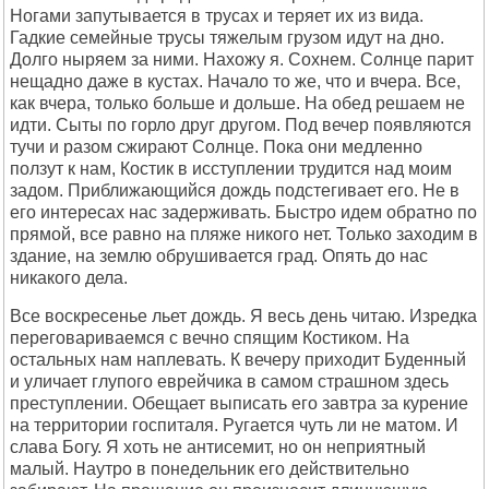
Ногами запутывается в трусах и теряет их из вида.
Гадкие семейные трусы тяжелым грузом идут на дно.
Долго ныряем за ними. Нахожу я. Сохнем. Солнце парит
нещадно даже в кустах. Начало то же, что и вчера. Все,
как вчера, только больше и дольше. На обед решаем не
идти. Сыты по горло друг другом. Под вечер появляются
тучи и разом сжирают Солнце. Пока они медленно
ползут к нам, Костик в исступлении трудится над моим
задом. Приближающийся дождь подстегивает его. Не в
его интересах нас задерживать. Быстро идем обратно по
прямой, все равно на пляже никого нет. Только заходим в
здание, на землю обрушивается град. Опять до нас
никакого дела.
Все воскресенье льет дождь. Я весь день читаю. Изредка
переговариваемся с вечно спящим Костиком. На
остальных нам наплевать. К вечеру приходит Буденный
и уличает глупого еврейчика в самом страшном здесь
преступлении. Обещает выписать его завтра за курение
на территории госпиталя. Ругается чуть ли не матом. И
слава Богу. Я хоть не антисемит, но он неприятный
малый. Наутро в понедельник его действительно