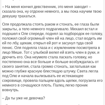
– На меня кончил девственник, это меня заводит –
сказала она, ну отдохни немного, а мы пока научим твою
девушку трахаться.
Оля продолжала стоять раком и стонать, ее глаза были
закрыты, а тело немного подрагивало. Михаил встал и
подошел к Оле спереди, поднял за подбородок ее голову,
положил свой огромный член ей на лицо, стал водить им
ей по лбу, щекам, открыл ей рот и засунул туда свой
пенис. Оля подняла глаза и с изумлением посмотрела в
лицо Мише. Тот с улыбкой велел ей взять член в руки, и
дрочить его. Она неумело стала ласкать головку, но
постепенно она все больше и больше возбуждалась от
своего занятия, стала громко стонать, заглатывая как
можно глубже красную блестящую штучку. Света легла
под Олю и начала вылизывать ее истекающее
сокровище, провела пальцем вдоль щелки, погрузила его
немного в сочащуюся плоть. Палец легко проник
вовнутрь.
– Да ты уже не девочка?