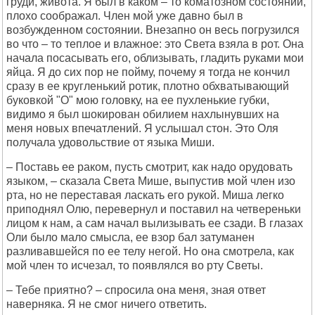
груди, живота. Я был в каком – то коматозном состоянии,
плохо соображал. Член мой уже давно был в
возбужденном состоянии. Внезапно он весь погрузился
во что – то теплое и влажное: это Света взяла в рот. Она
начала посасывать его, облизывать, гладить руками мои
яйца. Я до сих пор не пойму, почему я тогда не кончил
сразу в ее кругленький ротик, плотно обхватывающий
буковкой "О" мою головку, на ее пухленькие губки,
видимо я был шокирован обилием нахлынувших на
меня новых впечатлений. Я услышал стон. Это Оля
получала удовольствие от языка Миши.
– Поставь ее раком, пусть смотрит, как надо орудовать
языком, – сказала Света Мише, выпустив мой член изо
рта, но не переставая ласкать его рукой. Миша легко
приподнял Олю, перевернул и поставил на четвереньки
лицом к нам, а сам начал вылизывать ее сзади. В глазах
Оли было мало смысла, ее взор бал затуманен
разливавшейся по ее телу негой. Но она смотрела, как
мой член то исчезал, то появлялся во рту Светы.
– Тебе приятно? – спросила она меня, зная ответ
наверняка. Я не смог ничего ответить.