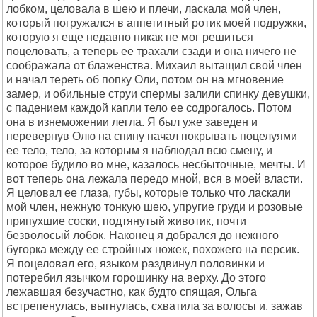
лобком, целовала в шею и плечи, ласкала мой член,
который погружался в аппетитный ротик моей подружки,
которую я еще недавно никак не мог решиться
поцеловать, а теперь ее трахали сзади и она ничего не
соображала от блаженства. Михаил вытащил свой член
и начал тереть об попку Оли, потом он на мгновение
замер, и обильные струи спермы залили спинку девушки,
с падением каждой капли тело ее содрогалось. Потом
она в изнеможении легла. Я был уже заведен и
перевернув Олю на спину начал покрывать поцелуями
ее тело, тело, за которым я наблюдал всю смену, и
которое будило во мне, казалось несбыточные, мечты. И
вот теперь она лежала передо мной, вся в моей власти.
Я целовал ее глаза, губы, которые только что ласкали
мой член, нежную тонкую шею, упругие груди и розовые
припухшие соски, подтянутый животик, почти
безволосый лобок. Наконец я добрался до нежного
бугорка между ее стройных ножек, похожего на персик.
Я поцеловал его, языком раздвинул половинки и
потеребил язычком горошинку на верху. До этого
лежавшая безучастно, как будто спящая, Ольга
встрепенулась, выгнулась, схватила за волосы и, зажав