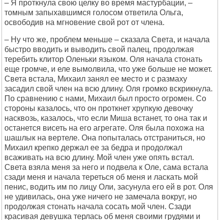
– Я проткнула свою целку во время мастурбации, –
томным запыхавшимся голосом ответила Ольга,
освободив на мгновение свой рот от члена.
– Ну что же, проблем меньше – сказала Света, и начала
быстро вводить и выводить свой палец, продолжая
теребить клитор Оленьки языком. Оля начала стонать
еще громче, и еле вымолвила, что уже больше не может.
Света встала, Михаил занял ее место и с размаху
засадил свой член на всю длину. Оля громко вскрикнула.
По сравнению с нами, Михаил был просто огромен. Со
стороны казалось, что он проткнет хрупкую девочку
насквозь, казалось, что если Миша встанет, то она так и
останется висеть на его агрегате. Оля была похожа на
шашлык на вертеле. Она попыталась отстраниться, но
Михаил крепко держал ее за бедра и продолжал
всаживать на всю длину. Мой член уже опять встал.
Света взяла меня за него и подвела к Оле, сама встала
сзади меня и начала тереться об меня и ласкать мой
пенис, водить им по лицу Оли, засунула его ей в рот. Оля
не удивилась, она уже ничего не замечала вокруг, но
продолжая стонать начала сосать мой член. Сзади
красивая девушка терлась об меня своими грудями и