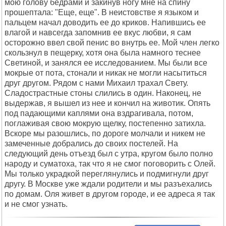
мою голову бедрами и закинув ногу мне на спину
прошептала: "Еще, еще". В неистовстве я языком и
пальцем начал доводить ее до криков. Напившись ее
влагой и навсегда запомнив ее вкус любви, я сам
осторожно ввел свой пенис во внутрь ее. Мой член легко
скользнул в пещерку, хотя она была намного теснее
Светиной, и занялся ее исследованием. Мы были все
мокрые от пота, стонали и никак не могли насытиться
друг другом. Рядом с нами Михаил трахал Свету.
Сладострастные стоны слились в один. Наконец, не
выдержав, я вышел из нее и кончил на животик. Опять
под падающими каплями она вздрагивала, потом,
поглаживая свою мокрую щелку, постепенно затихла.
Вскоре мы разошлись, по дороге молчали и никем не
замеченные добрались до своих постелей. На
следующий день отъезд был с утра, кругом было полно
народу и суматоха, так что я не смог поговорить с Олей.
Мы только украдкой переглянулись и подмигнули друг
другу. В Москве уже ждали родители и мы разъехались
по домам. Оля живет в другом городе, и ее адреса я так
и не смог узнать.