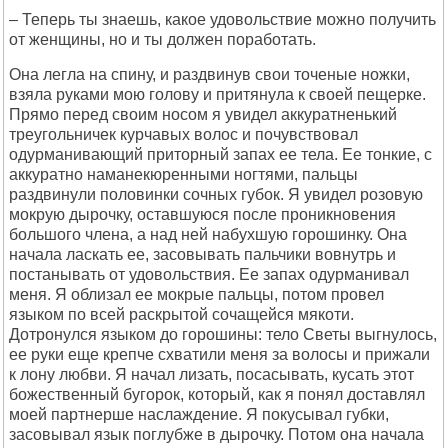
– Теперь ты знаешь, какое удовольствие можно получить
от женщины, но и ты должен поработать.
Она легла на спину, и раздвинув свои точеные ножки,
взяла руками мою голову и притянула к своей пещерке.
Прямо перед своим носом я увидел аккуратненький
треугольничек курчавых волос и почувствовал
одурманивающий приторный запах ее тела. Ее тонкие, с
аккуратно наманекюренными ногтями, пальцы
раздвинули половинки сочных губок. Я увидел розовую
мокрую дырочку, оставшуюся после проникновения
большого члена, а над ней набухшую горошинку. Она
начала ласкать ее, засовывать пальчики вовнутрь и
постанывать от удовольствия. Ее запах одурманивал
меня. Я облизал ее мокрые пальцы, потом провел
языком по всей раскрытой сочащейся мякоти.
Дотронулся языком до горошины: тело Светы выгнулось,
ее руки еще крепче схватили меня за волосы и прижали
к лону любви. Я начал лизать, посасывать, кусать этот
божественный бугорок, который, как я понял доставлял
моей партнерше наслаждение. Я покусывал губки,
засовывал язык поглубже в дырочку. Потом она начала