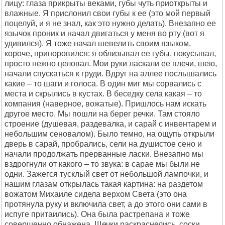
лицу: глаза прикрыты веками, губы чуть приоткрыты и
влажные. Я прислонил свои губы к ее (это мой первый
поцелуй, и я не знал, как это нужно делать). Внезапно ее
язычок проник и начал двигаться у меня во рту (вот я
удивился). Я тоже начал шевелить своим языком,
короче, приноровился: я облизывал ее губы, покусывал,
просто нежно целовал. Мои руки ласкали ее плечи, шею,
начали спускаться к груди. Вдруг на аллее послышались
какие – то шаги и голоса. В один миг мы сорвались с
места и скрылись в кустах. В беседку села какая – то
компания (наверное, вожатые). Пришлось нам искать
другое место. Мы пошли на берег речки. Там стояло
строение (душевая, раздевалка, и сарай с инвентарем и
небольшим сеновалом). Было темно, на ощупь открыли
дверь в сарай, пробрались, сели на душистое сено и
начали продолжать прерванные ласки. Внезапно мы
вздрогнули от какого – то звука: в сарае мы были не
одни. Зажегся тусклый свет от небольшой лампочки, и
нашим глазам открылась такая картина: на раздетом
вожатом Михаиле сидела верхом Света (это она
протянула руку и включила свет, а до этого они сами в
испуге притаились). Она была растрепана и тоже
совершенно обнажена. Щечки раскраснелись, соски