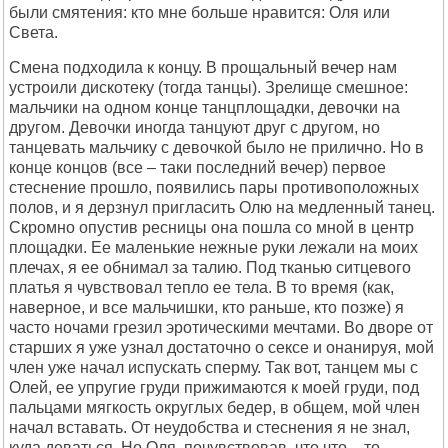
были смятения: кто мне больше нравится: Оля или
Света.
Смена подходила к концу. В прощальный вечер нам
устроили дискотеку (тогда танцы). Зрелище смешное:
мальчики на одном конце танцплощадки, девочки на
другом. Девочки иногда танцуют друг с другом, но
танцевать мальчику с девочкой было не прилично. Но в
конце концов (все – таки последний вечер) первое
стеснение прошло, появились пары противоположных
полов, и я дерзнул пригласить Олю на медленный танец.
Скромно опустив ресницы она пошла со мной в центр
площадки. Ее маленькие нежные руки лежали на моих
плечах, я ее обнимал за талию. Под тканью ситцевого
платья я чувствовал тепло ее тела. В то время (как,
наверное, и все мальчишки, кто раньше, кто позже) я
часто ночами грезил эротическими мечтами. Во дворе от
старших я уже узнал достаточно о сексе и онанируя, мой
член уже начал испускать сперму. Так вот, танцем мы с
Олей, ее упругие груди прижимаются к моей груди, под
пальцами мягкость округлых бедер, в общем, мой член
начал вставать. От неудобства и стеснения я не знал,
куда деваться. Но Оля, почувствовав, что что – то