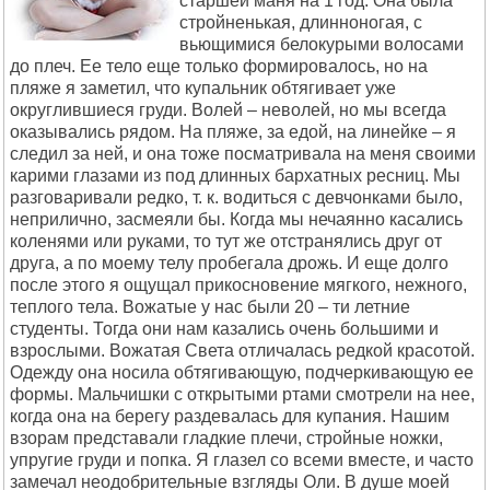
старшей маня на 1 год. Она была
стройненькая, длинноногая, с
вьющимися белокурыми волосами
до плеч. Ее тело еще только формировалось, но на
пляже я заметил, что купальник обтягивает уже
округлившиеся груди. Волей – неволей, но мы всегда
оказывались рядом. На пляже, за едой, на линейке – я
следил за ней, и она тоже посматривала на меня своими
карими глазами из под длинных бархатных ресниц. Мы
разговаривали редко, т. к. водиться с девчонками было,
неприлично, засмеяли бы. Когда мы нечаянно касались
коленями или руками, то тут же отстранялись друг от
друга, а по моему телу пробегала дрожь. И еще долго
после этого я ощущал прикосновение мягкого, нежного,
теплого тела. Вожатые у нас были 20 – ти летние
студенты. Тогда они нам казались очень большими и
взрослыми. Вожатая Света отличалась редкой красотой.
Одежду она носила обтягивающую, подчеркивающую ее
формы. Мальчишки с открытыми ртами смотрели на нее,
когда она на берегу раздевалась для купания. Нашим
взорам представали гладкие плечи, стройные ножки,
упругие груди и попка. Я глазел со всеми вместе, и часто
замечал неодобрительные взгляды Оли. В душе моей