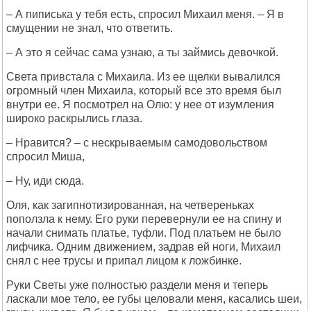
– А пиписька у тебя есть, спросил Михаил меня. – Я в
смущении не знал, что ответить.
– А это я сейчас сама узнаю, а ты займись девочкой.
Света привстала с Михаила. Из ее щелки вывалился
огромный член Михаила, который все это время был
внутри ее. Я посмотрел на Олю: у нее от изумления
широко раскрылись глаза.
– Нравится? – с нескрываемым самодовольством
спросил Миша,
– Ну, иди сюда.
Оля, как загипнотизированная, на четвереньках
поползла к нему. Его руки перевернули ее на спину и
начали снимать платье, туфли. Под платьем не было
лифчика. Одним движением, задрав ей ноги, Михаил
снял с нее трусы и припал лицом к ложбинке.
Руки Светы уже полностью раздели меня и теперь
ласкали мое тело, ее губы целовали меня, касались шеи,