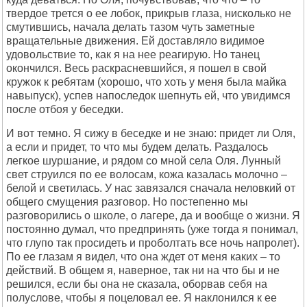
твердое трется о ее лобок, прикрыв глаза, нисколько не
смутившись, начала делать тазом чуть заметные
вращательные движения. Ей доставляло видимое
удовольствие то, как я на нее реагирую. Но танец
окончился. Весь раскрасневшийся, я пошел в свой
кружок к ребятам (хорошо, что хоть у меня была майка
навыпуск), успев напоследок шепнуть ей, что увидимся
после отбоя у беседки.
И вот темно. Я сижу в беседке и не знаю: придет ли Оля,
а если и придет, то что мы будем делать. Раздалось
легкое шуршание, и рядом со мной села Оля. Лунный
свет струился по ее волосам, кожа казалась молочно –
белой и светилась. У нас завязался сначала неловкий от
общего смущения разговор. Но постепенно мы
разговорились о школе, о лагере, да и вообще о жизни. Я
постоянно думал, что предпринять (уже тогда я понимал,
что глупо так просидеть и проболтать все ночь напролет).
По ее глазам я видел, что она ждет от меня каких – то
действий. В общем я, наверное, так ни на что бы и не
решился, если бы она не сказала, оборвав себя на
полуслове, чтобы я поцеловал ее. Я наклонился к ее