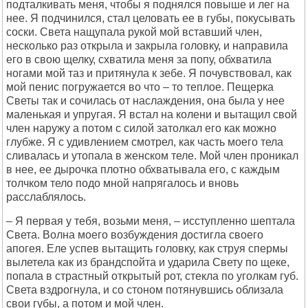
подталкивать меня, чтобы я поднялся повыше и лег на
нее. Я подчинился, стал целовать ее в губы, покусывать
соски. Света нащупала рукой мой вставший член,
несколько раз открыла и закрыла головку, и направила
его в свою щелку, схватила меня за попу, обхватила
ногами мой таз и притянула к зебе. Я почувствовал, как
мой пенис погружается во что – то теплое. Пещерка
Светы так и сочилась от наслаждения, она была у нее
маленькая и упругая. Я встал на колени и вытащил свой
член наружу а потом с силой затолкал его как можно
глубже. Я с удивлением смотрел, как часть моего тела
сливалась и утопала в женском теле. Мой член проникал
в нее, ее дырочка плотно обхватывала его, с каждым
толчком тело подо мной напрягалось и вновь
расслаблялось.
– Я первая у тебя, возьми меня, – исступленно шептала
Света. Волна моего возбуждения достигла своего
апогея. Еле успев вытащить головку, как струя спермы
вылетела как из брандспойта и ударила Свету по щеке,
попала в страстный открытый рот, стекла по уголкам губ.
Света вздрогнула, и со стоном потянувшись облизала
свои губы, а потом и мой член.