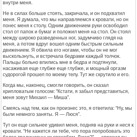
внутри меня.
Не в силах больше стоять, закричала, и он подхватил
меня. Я думала, что мы направляемся к кровати, но он
понес меня к столу. Одним движением руки освободил
стол от папок и бумаг и положил меня на стол. Он стоял
между широко разведенных ног, задумчиво глядя на
меня, а потом вдруг вошел одним быстрым сильным
движением. Я обвила его ногами, чтобы он не мог
выскользнуть, и встречала бедрами каждый толчок.
Пальцы больно впились мне в бедра и подтянули,
насаживая еще глубже еще глубже, и мощный оргазм
судорогой прошел по моему телу. Тут же скрутило и его.
Когда мы, наконец, смогли говорить, он сказал
хрипловатым голосом: “Кстати, я забыл представиться,
меня зовут Михаил — Миша”.
Смеясь над тем, как он произнес это, я ответила: “Ну, мы
были немного заняты. Я — Люся”.
Тут он еще сильнее удивил меня, подняв на руки и неся к
кровати. “Не кажется ли тебе, что пора попробовать это