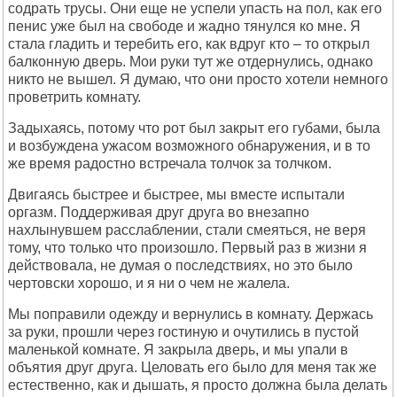
содрать трусы. Они еще не успели упасть на пол, как его
пенис уже был на свободе и жадно тянулся ко мне. Я
стала гладить и теребить его, как вдруг кто – то открыл
балконную дверь. Мои руки тут же отдернулись, однако
никто не вышел. Я думаю, что они просто хотели немного
проветрить комнату.
Задыхаясь, потому что рот был закрыт его губами, была
и возбуждена ужасом возможного обнаружения, и в то
же время радостно встречала толчок за толчком.
Двигаясь быстрее и быстрее, мы вместе испытали
оргазм. Поддерживая друг друга во внезапно
нахлынувшем расслаблении, стали смеяться, не веря
тому, что только что произошло. Первый раз в жизни я
действовала, не думая о последствиях, но это было
чертовски хорошо, и я ни о чем не жалела.
Мы поправили одежду и вернулись в комнату. Держась
за руки, прошли через гостиную и очутились в пустой
маленькой комнате. Я закрыла дверь, и мы упали в
объятия друг друга. Целовать его было для меня так же
естественно, как и дышать, я просто должна была делать