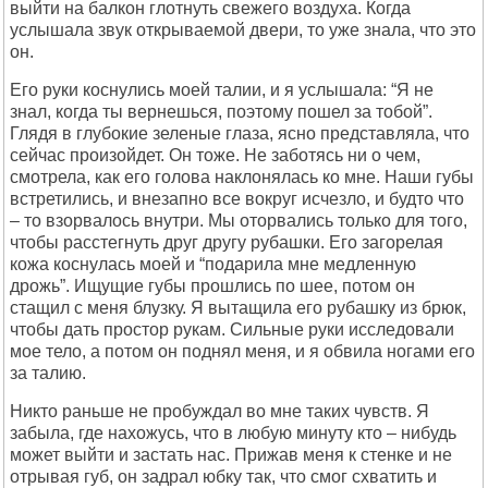
выйти на балкон глотнуть свежего воздуха. Когда
услышала звук открываемой двери, то уже знала, что это
он.
Его руки коснулись моей талии, и я услышала: “Я не
знал, когда ты вернешься, поэтому пошел за тобой”.
Глядя в глубокие зеленые глаза, ясно представляла, что
сейчас произойдет. Он тоже. Не заботясь ни о чем,
смотрела, как его голова наклонялась ко мне. Наши губы
встретились, и внезапно все вокруг исчезло, и будто что
– то взорвалось внутри. Мы оторвались только для того,
чтобы расстегнуть друг другу рубашки. Его загорелая
кожа коснулась моей и “подарила мне медленную
дрожь”. Ищущие губы прошлись по шее, потом он
стащил с меня блузку. Я вытащила его рубашку из брюк,
чтобы дать простор рукам. Сильные руки исследовали
мое тело, а потом он поднял меня, и я обвила ногами его
за талию.
Никто раньше не пробуждал во мне таких чувств. Я
забыла, где нахожусь, что в любую минуту кто – нибудь
может выйти и застать нас. Прижав меня к стенке и не
отрывая губ, он задрал юбку так, что смог схватить и