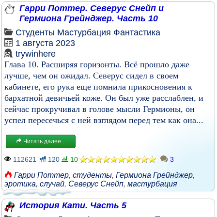
Гарри Поттер. Северус Снейп и
Гермиона Грейнджер. Часть 10
Студенты
Мастурбация
Фантастика
1 августа 2023
trywinhere
Глава 10. Расширяя горизонты. Всё прошло даже
лучше, чем он ожидал. Северус сидел в своем
кабинете, его рука еще помнила прикосновения к
бархатной девичьей коже. Он был уже расслаблен, и
сейчас прокручивал в голове мысли Гермионы, он
успел пересечься с ней взглядом перед тем как она...
Читать далее...
112621
120
10
3
Гарри Поттер
,
студенты
,
Гермиона Грейнджер
,
эротика
,
случай
,
Северус Снейп
,
мастурбация
История Кати. Часть 5