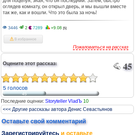
для поцелуя, зная, что он последний. Затем, быстро
оглядев комнату, он открыл дверь, и мы вышли вместе
так же, как и вошли. Что это была за ночь!
3446
2
7289
+9.08
[5]
В избранное
Пожаловаться на рассказ
Оцените этот рассказ:
45
5 голосов
45
Последние оценки:
Storyteller VladЪ
10
<<< Другие рассказы автора Денис Севастьянов
Оставьте свой комментарий
Зарегистрируйтесь
и оставьте