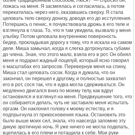
более традиционным способом, Люся?” — спросил он,
ложась на меня. Я засмеялась и согласилась, а потом
перекатилась через него, оказавшись сверху. Я стала
целовать тело сверху донизу, доводя его до исступления.
Потершись о пенис, я почувствовала дрожь в его теле и
взглянула в глаза. То, что я там увидела, вызвало у меня
улыбку. Потом целовала внутреннюю поверхность
бедер, прокладывая дорогу к тому, что я искала на самом
деле. Миша замычал, когда я слегка дотронулась губами
до члена. Зная, что этого мало, взяла его в рот. Он обнял
меня и подарил жадный поцелуй, который ясно говорил
о масштабах его запросов. Перевернув меня на спину,
Миша стал целовать сосок. Когда я думала, что он
закончил, он перешел к другому, и полностью захватил
его в рот, сося так, что я едва могла сдерживаться. Он
медленно двигался вниз по моему телу, как вдруг
остановился и взглянул на меня. Предвкушение того, что
он собирается делать, чуть не заставило меня испытать
оргазм. Он наклонил голову к моему естеству, и я
подпрыгнула от прикосновения языка. Остановить это
было выше моих сил, знала, что навсегда запомню эту
дикую эротичную ночь. Я уже ничего не могла поделать,
вцепилась в его плечи и потащила к себе. Мои руки