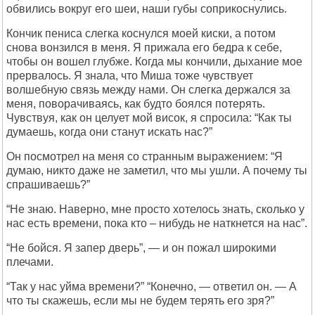
обвились вокруг его шеи, наши губы соприкоснулись.
Кончик пениса слегка коснулся моей киски, а потом
снова вонзился в меня. Я прижала его бедра к себе,
чтобы он вошел глубже. Когда мы кончили, дыхание мое
прервалось. Я знала, что Миша тоже чувствует
волшебную связь между нами. Он слегка держался за
меня, поворачиваясь, как будто боялся потерять.
Чувствуя, как он целует мой висок, я спросила: “Как ты
думаешь, когда они станут искать нас?”
Он посмотрел на меня со странным выражением: “Я
думаю, никто даже не заметил, что мы ушли. А почему ты
спрашиваешь?”
“Не знаю. Наверно, мне просто хотелось знать, сколько у
нас есть времени, пока кто – нибудь не наткнется на нас”.
“Не бойся. Я запер дверь”, — и он пожал широкими
плечами.
“Так у нас уйма времени?” “Конечно, — ответил он. — А
что ты скажешь, если мы не будем терять его зря?”